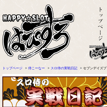
トップページ
侍こーなー
スロ侍の実戦日記
セブンデイズプ