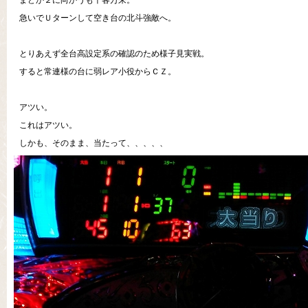
まどか２に向かうも千客万来。
急いでＵターンして空き台の北斗強敵へ。
とりあえず全台高設定系の確認のため様子見実戦。
すると常連様の台に弱レア小役からＣＺ。
アツい。
これはアツい。
しかも、そのまま、当たって、、、、、