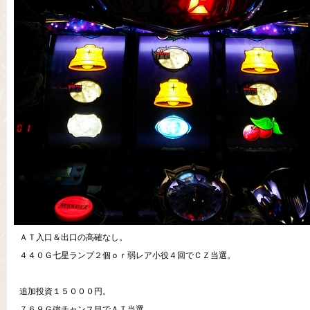
ＡＴ入口＆出口の高確なし。
４４０Ｇ七星ランプ２個ｏｒ弱レア小役４回でＣＺ当選。
追加投資１５０００円。
７６９Ｇ強チャンス目でＡＴ当選。