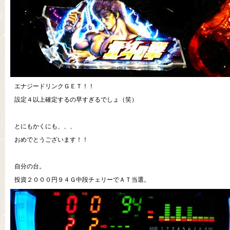
エナジードリンクＧＥＴ！！
設定４以上確定するの早すぎるでしょ（笑）
とにもかくにも、、、
おめでとうございます！！
自分の台。
投資２０００円９４Ｇ中段チェリーでＡＴ当選。