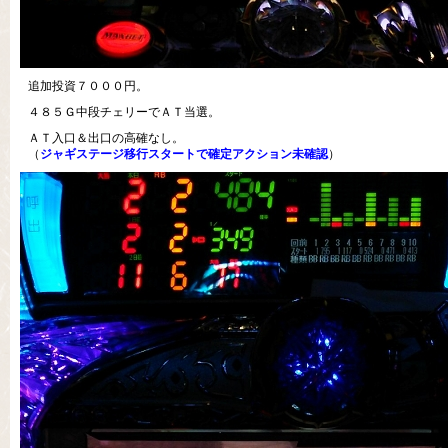
追加投資７０００円。
４８５Ｇ中段チェリーでＡＴ当選。
ＡＴ入口＆出口の高確なし。
（
ジャギステージ移行スタートで確定アクション未確認
）