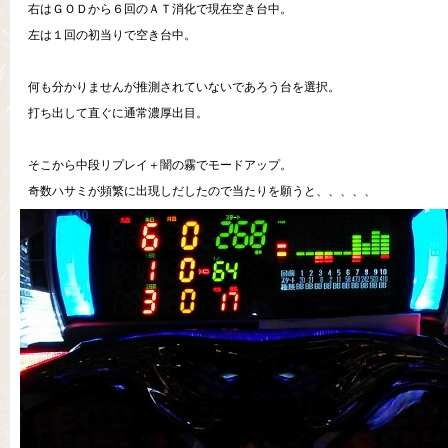
右はＧＯＤから６回のＡＴ消化で現在空き台中。
左は１回の初当りで空き台中。
何も分かりませんが推測されていないであろう台を選択。
打ち出して直ぐに通常濃厚出目。
そこから中段リプレイ＋闇の霧でモードアップ。
奇数ハサミが頻繁に出現しだしたので当たりを願うと、、、、、