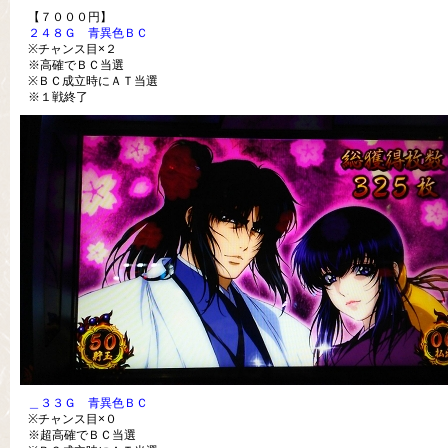
【７０００円】
２４８Ｇ 青異色ＢＣ
※チャンス目×２
※高確でＢＣ当選
※ＢＣ成立時にＡＴ当選
※１戦終了
＿３３Ｇ 青異色ＢＣ
※チャンス目×０
※超高確でＢＣ当選