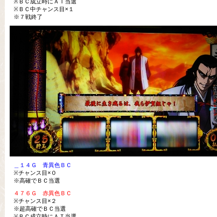
※ＢＣ成立時にＡＴ当選
※ＢＣ中チャンス目×１
※７戦終了
＿１４Ｇ 青異色ＢＣ
※チャンス目×０
※高確でＢＣ当選
４７６Ｇ 赤異色ＢＣ
※チャンス目×２
※超高確でＢＣ当選
※ＢＣ成立時にＡＴ当選