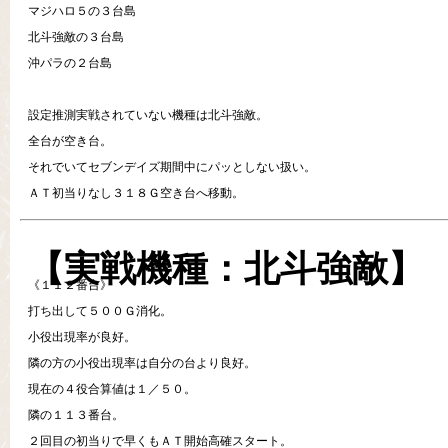
マジハロ５の３台島
北斗強敵の３台島
沖パラの２台島
設定推測実戦されていない機種は北斗強敵。
全台が空き台。
それでいてセブンデイズ期間中にパッとしない扱い。
ＡＴ初当りなし３１８Ｇ空き台へ移動。
【実戦機種：北斗強敵】
《１１２番台》
打ち出して５００Ｇ消化。
小役出現率が良好。
隣の方の小役出現率は自分の台より良好。
現在の４役合算値は１／５０。
隣の１１３番台。
２回目の初当りで早くもＡＴ開始高確スタート。