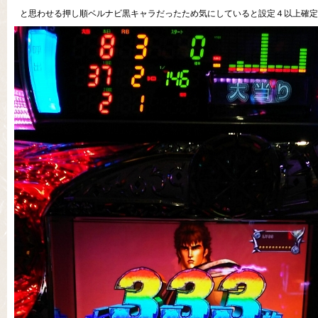
と思わせる押し順ベルナビ黒キャラだったため気にしていると設定４以上確定