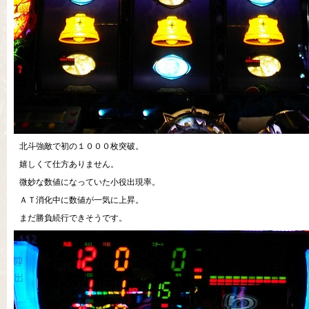
北斗強敵で初の１０００枚突破。
嬉しくて仕方ありません。
微妙な数値になっていた小役出現率。
ＡＴ消化中に数値が一気に上昇。
まだ勝負続行できそうです。