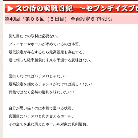
第40回『第０６回（５日目） 全台設定６で敗北』
見た目だけの取材は必要ない。
プレイヤーやホールが求めているのは本質。
最低設定が存在するなら最高設定も存在する。
運に頼った確率勝負に未来を予測する意味はない。
面白くなければパチスロじゃない！
最高設定を掴めるチャンスがなければ楽しくない！
偶然ではなく必然の勝利を味わいたい！
自分が思い描くのは本気で遊べる状況。
真面目にパチスロと向き合えるホール。
その全てを兼ね備えたホールを対象に真剣勝負。