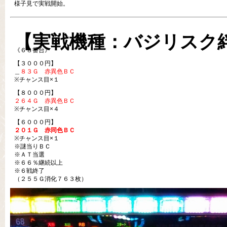
様子見で実戦開始。
【実戦機種：バジリスク
《６８番台》
【３０００円】
＿
８３Ｇ 赤異色ＢＣ
※チャンス目×１
【８０００円】
２６４Ｇ 赤異色ＢＣ
※チャンス目×４
【６０００円】
２０１Ｇ 赤同色ＢＣ
※チャンス目×１
※謎当りＢＣ
※ＡＴ当選
※６６％継続以上
※６戦終了
（２５５Ｇ消化７６３枚）