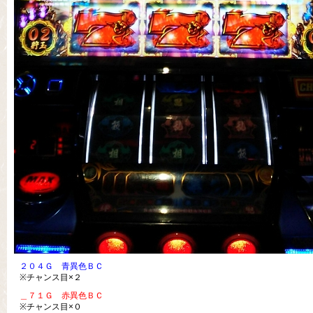
２０４Ｇ 青異色ＢＣ
※チャンス目×２
＿７１Ｇ 赤異色ＢＣ
※チャンス目×０