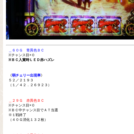
＿６０Ｇ 青異色ＢＣ
※チャンス目×０
※
ＢＣ入賞時ＬＥＤ赤ハズレ
《
弱チェリー出現率
》
５２／２１９３
（１／４２．２６９２３）
＿２９Ｇ 赤異色ＢＣ
※チャンス目×０
※ＢＣ中チャンス目でＡＴ当選
※１戦終了
（４０Ｇ消化１３２枚）