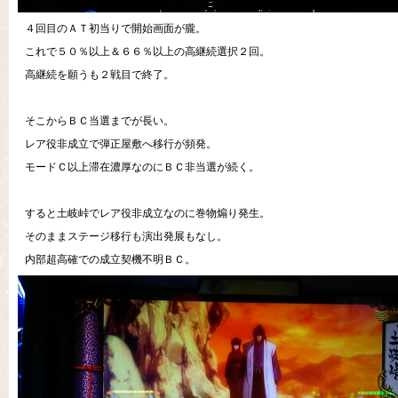
４回目のＡＴ初当りで開始画面が朧。
これで５０％以上＆６６％以上の高継続選択２回。
高継続を願うも２戦目で終了。
そこからＢＣ当選までが長い。
レア役非成立で弾正屋敷へ移行が頻発。
モードＣ以上滞在濃厚なのにＢＣ非当選が続く。
すると土岐峠でレア役非成立なのに巻物煽り発生。
そのままステージ移行も演出発展もなし。
内部超高確での成立契機不明ＢＣ。