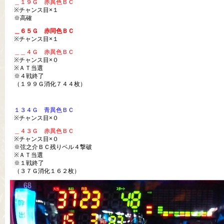
＿１９Ｇ 赤異色ＢＣ
※チャンス目×１
※高確
＿６５Ｇ 赤同色ＢＣ
※チャンス目×１
＿＿４Ｇ 赤異色ＢＣ
※チャンス目×０
※ＡＴ当選
※４戦終了
（１９９Ｇ消化７４４枚）
１３４Ｇ 青異色ＢＣ
※チャンス目×０
＿４３Ｇ 赤異色ＢＣ
※チャンス目×０
※弦之介ＢＣ残りベル４撃破
※ＡＴ当選
※１戦終了
（３７Ｇ消化１６２枚）