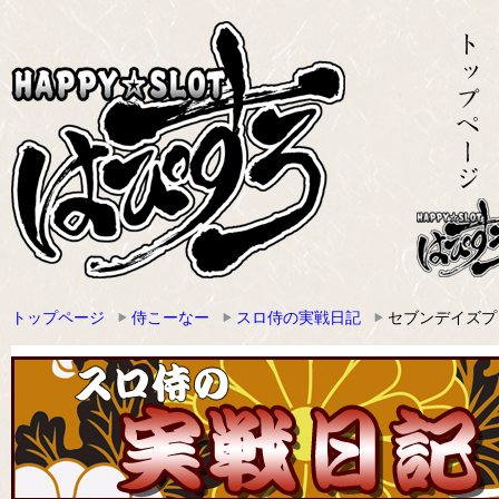
トップページ
侍こーなー
スロ侍の実戦日記
セブンデイズプ