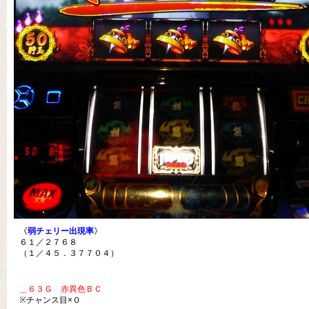
《
弱チェリー出現率
》
６１／２７６８
（１／４５．３７７０４）
＿６３Ｇ 赤異色ＢＣ
※チャンス目×０