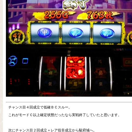
チャンス目４回成立で低確ＢＣスルー。
これがモードＣ以上確定状態だったなら実戦終了していたと思います。
次にチャンス目２回成立＋レア役非成立から駿府城へ。