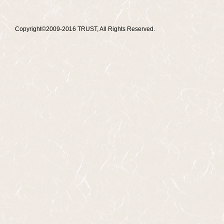
Copyright©2009-2016 TRUST, All Rights Reserved.