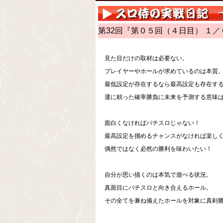
第32回『第０５回（４日目） １
見た目だけの取材は必要ない。
プレイヤーやホールが求めているのは本質
最低設定が存在するなら最高設定も存在す
運に頼った確率勝負に未来を予測する意味
面白くなければパチスロじゃない！
最高設定を掴めるチャンスがなければ楽し
偶然ではなく必然の勝利を味わいたい！
自分が思い描くのは本気で遊べる状況。
真面目にパチスロと向き合えるホール。
その全てを兼ね備えたホールを対象に真剣