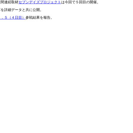
週間連続取材
セブンデイズプロジェクト
は今回で５回目の開催。
容を詳細データと共に公開。
Ｌ．５（４日目）
参戦結果を報告。
。