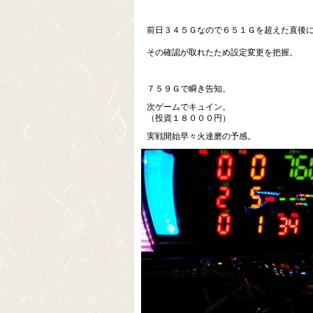
前日３４５Ｇなので６５１Ｇを超えた直後
その確認が取れたため設定変更を把握。
７５９Ｇで瞬き告知。
次ゲームでキュイン。
（投資１８０００円）
実戦開始早々火達磨の予感。