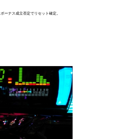
にボーナス成立否定でリセット確定。