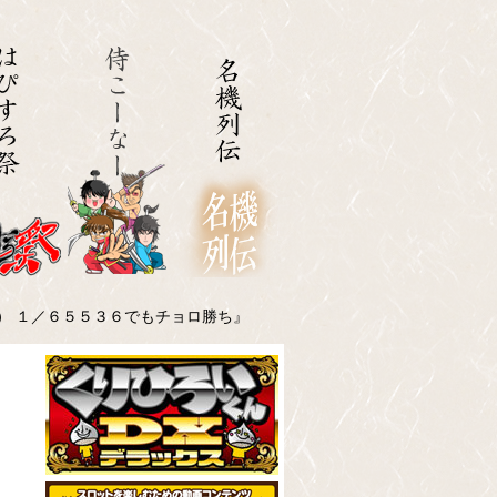
目） １／６５５３６でもチョロ勝ち』