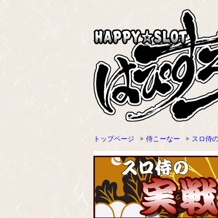
トップページ
侍こーなー
スロ侍