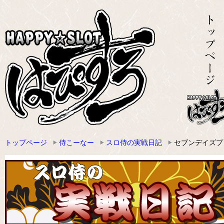
トップページ
侍こーなー
スロ侍の実戦日記
セブンデイズプ