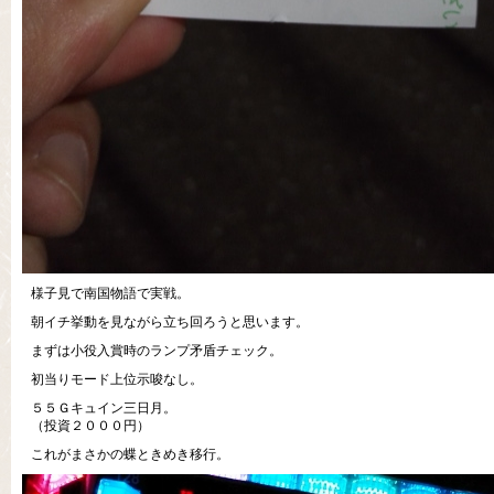
様子見で南国物語で実戦。
朝イチ挙動を見ながら立ち回ろうと思います。
まずは小役入賞時のランプ矛盾チェック。
初当りモード上位示唆なし。
５５Ｇキュイン三日月。
（投資２０００円）
これがまさかの蝶ときめき移行。