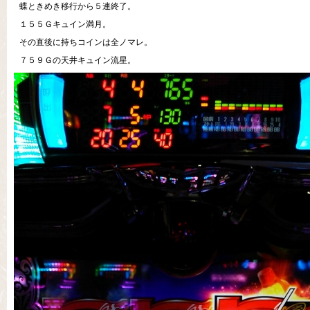
蝶ときめき移行から５連終了。
１５５Ｇキュイン満月。
その直後に持ちコインは全ノマレ。
７５９Ｇの天井キュイン流星。