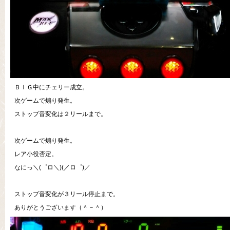
ＢＩＧ中にチェリー成立。
次ゲームで煽り発生。
ストップ音変化は２リールまで。
次ゲームで煽り発生。
レア小役否定。
なにっ＼(゜ロ＼)(／ロ゜)／
ストップ音変化が３リール停止まで。
ありがとうございます（＾－＾）