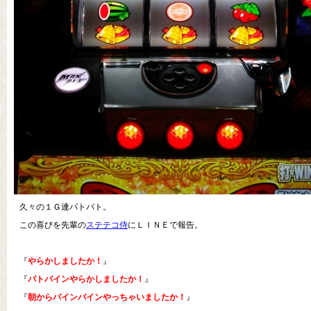
久々の１Ｇ連パトパト。
この喜びを先輩の
ステテコ侍
にＬＩＮＥで報告。
『
やらかしましたか！
』
『
パトバインやらかしましたか！
』
『
朝からバインバインやっちゃいましたか！
』