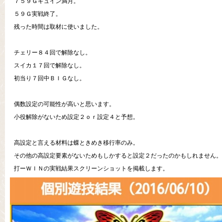
７５９Ｇキュイン満月。
５９Ｇ実戦終了。
残った時間は取材に使いました。
チェリー８４回で解除なし。
スイカ１７回で解除なし。
初当り７回中ＢＩＧなし。
偶数設定の可能性が高いと思います。
小役解除がないため設定２ｏｒ設定４と予想。
高設定と言える材料は蝶ときめき移行率のみ。
その他の高設定要素がないためもしかすると設定２だったのかもしれません。
打ーＷＩＮの実戦結果スクリーンショットを掲載します。