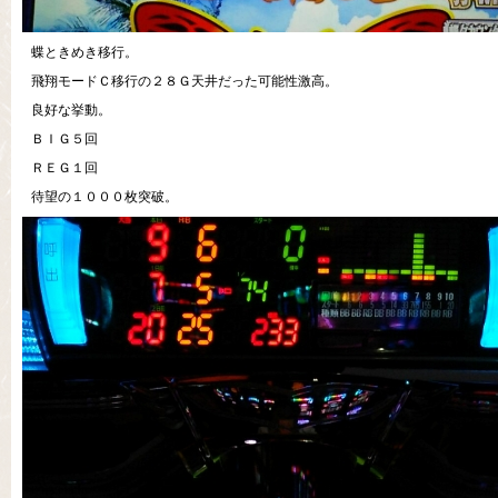
蝶ときめき移行。
飛翔モードＣ移行の２８Ｇ天井だった可能性激高。
良好な挙動。
ＢＩＧ５回
ＲＥＧ１回
待望の１０００枚突破。