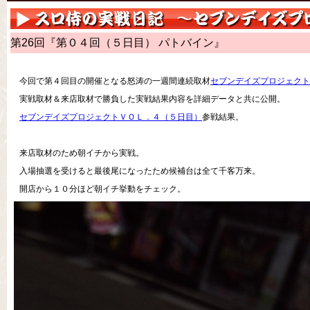
第26回『第０４回（５日目） パトバイン』
今回で第４回目の開催となる怒涛の一週間連続取材
セブンデイズプロジェクト
実戦取材＆来店取材で勝負した実戦結果内容を詳細データと共に公開。
セブンデイズプロジェクトＶＯＬ．４（５日目）
参戦結果。
来店取材のため朝イチから実戦。
入場抽選を受けると最後尾になったため候補台は全て千客万来。
開店から１０分ほど朝イチ挙動をチェック。