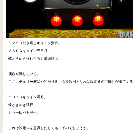
２２５Ｇ引き戻しキュイン満月。
２６０Ｇキュイン三日月。
蝶ときめき移行するも単発終了。
偶数挙動している。
ここにチェリー解除や初当りＢＩＧ複数回となれば設定６の可能性が出てくる
５０７Ｇキュイン満月。
蝶ときめき移行。
もう一回パト発生。
これは設定６を意識しだしてもイイのでしょうか。