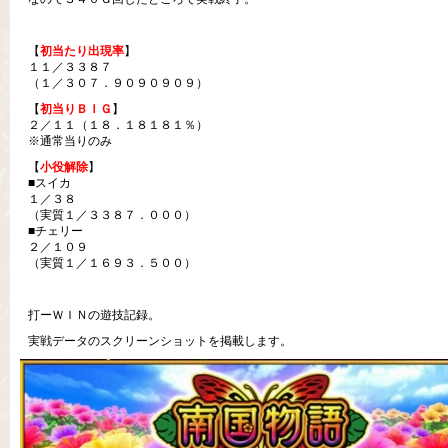
【
初当たり出現率
】
１１／３３８７
（１／３０７．９０９０９０９）
【
初当りＢＩＧ
】
２／１１（１８．１８１８１％）
※通常当りのみ
【
小役解除
】
■スイカ
１／３８
（実質１／３３８７．０００）
■チェリー
２／１０９
（実質１／１６９３．５００）
打ーＷＩＮの遊技記録。
実戦データのスクリーンショットを掲載します。