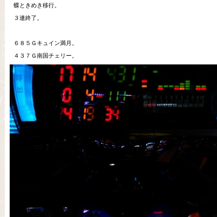
蝶ときめき移行。
３連終了。
６８５Ｇキュイン満月。
４３７Ｇ南国チェリー。