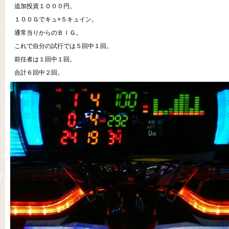
追加投資１０００円。
１００Ｇでキュ×５キュイン。
通常当りからのＢＩＧ。
これで自分の試行では５回中１回。
前任者は１回中１回。
合計６回中２回。