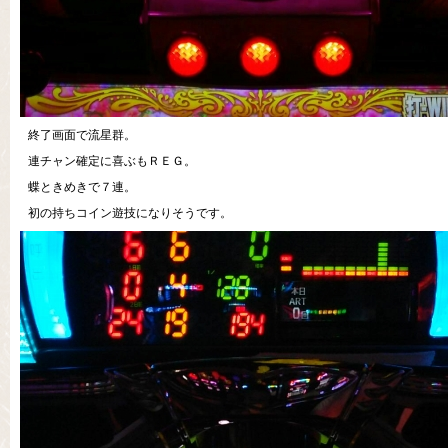
終了画面で流星群。
連チャン確定に喜ぶもＲＥＧ。
蝶ときめきで７連。
初の持ちコイン遊技になりそうです。