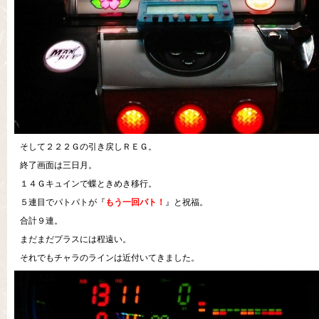
そして２２２Ｇの引き戻しＲＥＧ。
終了画面は三日月。
１４Ｇキュインで蝶ときめき移行。
５連目でパトパトが『
もう一回パト！
』と祝福。
合計９連。
まだまだプラスには程遠い。
それでもチャラのラインは近付いてきました。