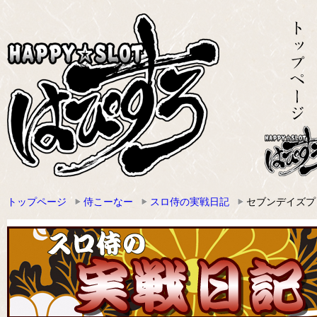
トップページ
侍こーなー
スロ侍の実戦日記
セブンデイズプ