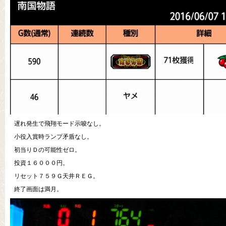
遅れ発生で飛翔モード示唆なし。
小役入賞時ランプ矛盾なし。
初当りＤの可能性ゼロ。
投資１６０００円。
リセット７５９Ｇ天井ＲＥＧ。
終了画面は満月。