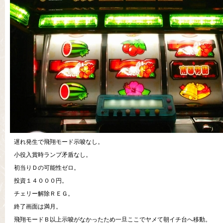
遅れ発生で飛翔モード示唆なし。
小役入賞時ランプ矛盾なし。
初当りＤの可能性ゼロ。
投資１４０００円。
チェリー解除ＲＥＧ。
終了画面は満月。
飛翔モードＢ以上示唆がなかったため一旦ここでヤメて朝イチ台へ移動。