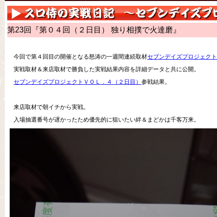
第23回『第０４回（２日目） 独り相撲で火達磨』
今回で第４回目の開催となる怒涛の一週間連続取材
セブンデイズプロジェクト
実戦取材＆来店取材で勝負した実戦結果内容を詳細データと共に公開。
セブンデイズプロジェクトＶＯＬ．４（２日目）
参戦結果。
来店取材で朝イチから実戦。
入場抽選番号が遅かったため優先的に狙いたい絆＆まどかは千客万来。