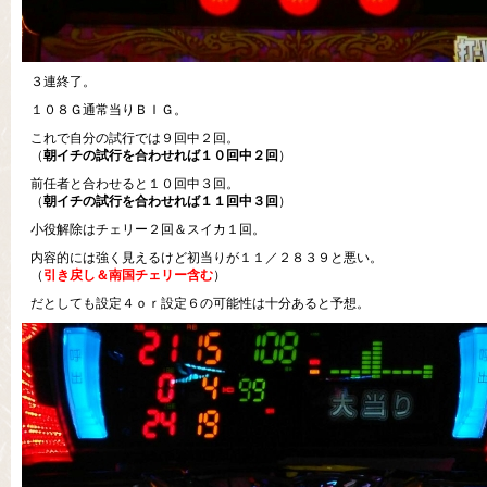
３連終了。
１０８Ｇ通常当りＢＩＧ。
これで自分の試行では９回中２回。
（
朝イチの試行を合わせれば１０回中２回
）
前任者と合わせると１０回中３回。
（
朝イチの試行を合わせれば１１回中３回
）
小役解除はチェリー２回＆スイカ１回。
内容的には強く見えるけど初当りが１１／２８３９と悪い。
（
引き戻し＆南国チェリー含む
）
だとしても設定４ｏｒ設定６の可能性は十分あると予想。