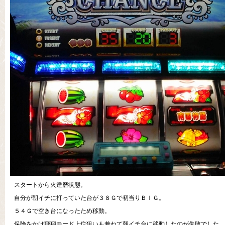
スタートから火達磨状態。
自分が朝イチに打っていた台が３８Ｇで初当りＢＩＧ。
５４Ｇで空き台になったため移動。
保険をかけ飛翔モード上位狙いも兼ねて朝イチ台に移動したのが失敗でした。