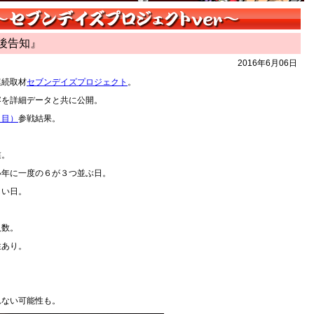
後告知』
2016年6月06日
連続取材
セブンデイズプロジェクト
。
容を詳細データと共に公開。
日目）
参戦結果。
業。
い年に一度の６が３つ並ぶ日。
しい日。
人数。
性あり。
れない可能性も。