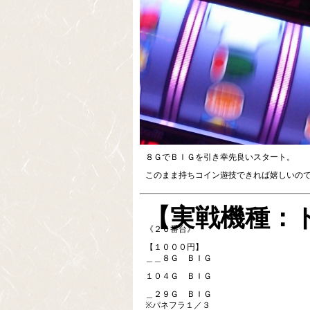
８ＧでＢＩＧを引き幸先良いスタート。
このまま持ちコイン遊技できれば嬉しいの
【実戦機種：
《２６番台》
【１０００円】
＿＿８Ｇ ＢＩＧ
１０４Ｇ ＢＩＧ
＿２９Ｇ ＢＩＧ
※パネフラ１／３