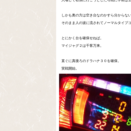
入場して右側に行こうとしたら既に手前は
しかも奥の方は空き台なのかすら分からな
そのまま人の波に流されてノーマルタイプ
とにかく台を確保せねば。
マイジャグ２は千客万来。
直ぐに真後ろのドラハナ３０を確保。
実戦開始。