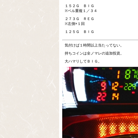
１５２Ｇ ＢＩＧ
※ベル重複１／３４
２７３Ｇ ＲＥＧ
※左側×１回
１２５Ｇ ＢＩＧ
気付けば１時間以上当たってない。
持ちコインは全ノマレの追加投資。
大ハマリしてＢＩＧ。