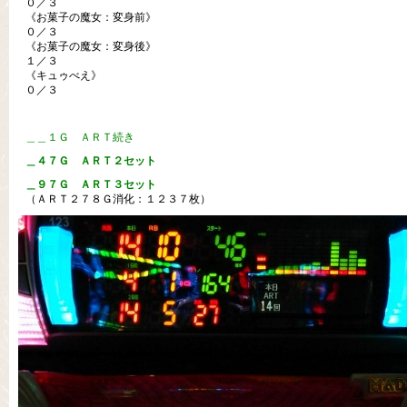
０／３
《お菓子の魔女：変身前》
０／３
《お菓子の魔女：変身後》
１／３
《キュゥべえ》
０／３
＿＿１Ｇ ＡＲＴ続き
＿４７Ｇ ＡＲＴ２セット
＿９７Ｇ ＡＲＴ３セット
（ＡＲＴ２７８Ｇ消化：１２３７枚）