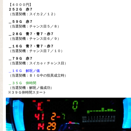
【４０００円】
２５２Ｇ 赤７
（当選契機：スイカ２／１２）
＿５９Ｇ 赤７
（当選契機：チャンス目５／８）
＿２８Ｇ 青７・青７・赤７
（当選契機：チャンス目６／９）
＿１６Ｇ 青７・青７・赤７
（当選契機：チャンス目７／１０）
＿７９Ｇ 赤７
（当選契機：スイカｏｒチャンス目）
＿１６Ｇ 解呪ノ儀
（当選契機：ＢＩＧ中の怪異成立時）
＿３５Ｇ 倖時間
（当選契機：解呪ノ儀成功）
※３９Ｇ倖時間スタート