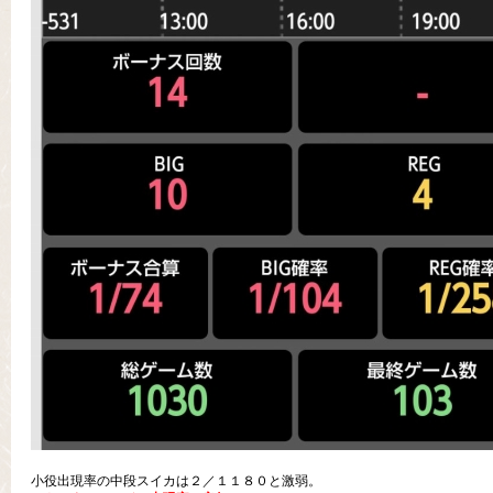
小役出現率の中段スイカは２／１１８０と激弱。