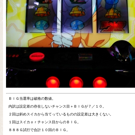
ＢＩＧ当選率は破格の数値。
内訳は設定差の存在しないチャンス目＋ＢＩＧが７／１０。
２回は斜めスイカから当てっているものの設定差は大きくない。
１回はスイカｏｒチャンス目からのＢＩＧ。
８８８Ｇ試行で合計１０回のＢＩＧ。