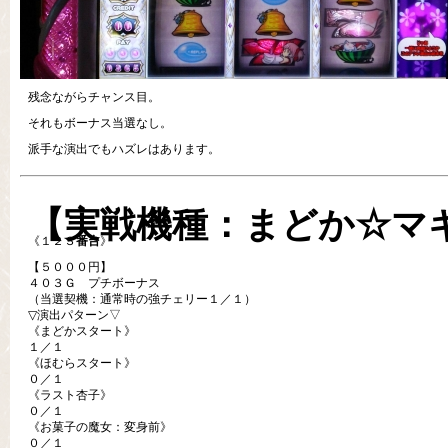
残念ながらチャンス目。
それもボーナス当選なし。
派手な演出でもハズレはあります。
【実戦機種：まどか☆マ
《１２３
番台
》
【５０００円】
４０３Ｇ プチボーナス
（当選契機：通常時の強チェリー１／１）
▽演出パターン▽
《まどかスタート》
１／１
《ほむらスタート》
０／１
《ラスト杏子》
０／１
《お菓子の魔女：変身前》
０／１