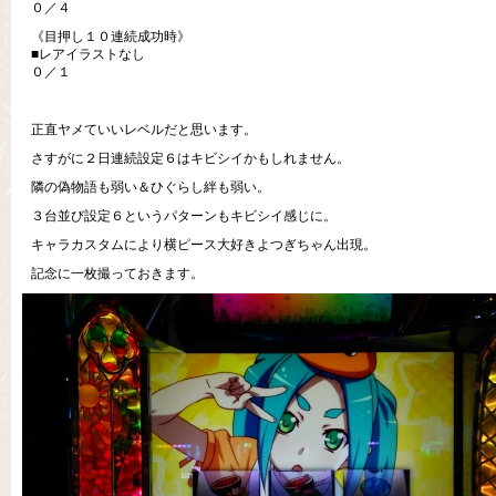
０／４
《目押し１０連続成功時》
■レアイラストなし
０／１
正直ヤメていいレベルだと思います。
さすがに２日連続設定６はキビシイかもしれません。
隣の偽物語も弱い＆ひぐらし絆も弱い。
３台並び設定６というパターンもキビシイ感じに。
キャラカスタムにより横ピース大好きよつぎちゃん出現。
記念に一枚撮っておきます。