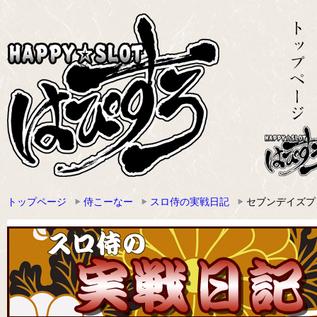
トップページ
侍こーなー
スロ侍の実戦日記
セブンデイズプ