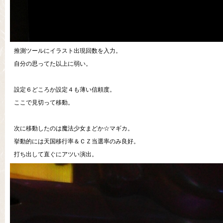
推測ツールにイラスト出現回数を入力。
自分の思ってた以上に弱い。
設定６どころか設定４も薄い信頼度。
ここで見切って移動。
次に移動したのは魔法少女まどか☆マギカ。
挙動的には天国移行率＆ＣＺ当選率のみ良好。
打ち出して直ぐにアツい演出。