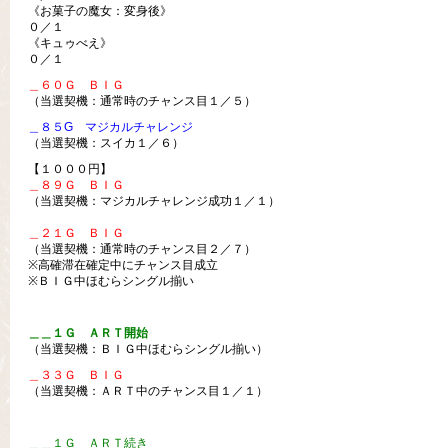
《お菓子の魔女：変身後》
０／１
《キュゥべえ》
０／１
＿６０Ｇ ＢＩＧ
（当選契機：通常時のチャンス目１／５）
＿８５G マジカルチャレンジ
（当選契機：スイカ１／６）
【１０００円】
＿８９Ｇ ＢＩＧ
（当選契機：マジカルチャレンジ成功１／１）
＿２１Ｇ ＢＩＧ
（当選契機：通常時のチャンス目２／７）
※高確滞在確定中にチャンス目成立
※ＢＩＧ中ほむらシングル揃い
＿＿１Ｇ ＡＲＴ開始
（当選契機：ＢＩＧ中ほむらシングル揃い）
＿３３Ｇ ＢＩＧ
（当選契機：ＡＲＴ中のチャンス目１／１）
＿＿１Ｇ ＡＲＴ続き