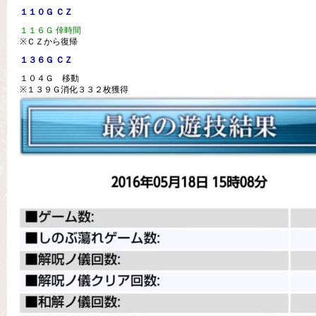
１１０Ｇ ＣＺ
１１６Ｇ 倖時間
※ＣＺから復帰
１３６Ｇ ＣＺ
１０４Ｇ 移動
※１３９Ｇ消化３３２枚獲得