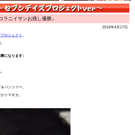
タコラニイサンお残し優勝』
2016年4月17日
ズプロジェクト
。
開。
記事になります
）
戦。
ズ＆パンツァー。
どか☆マギカ。