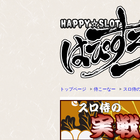
トップページ
侍こーなー
スロ侍