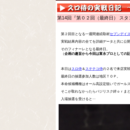
第14回『第０２回（最終日） ス
第２回目となる一週間連続取材
セブンデイ
実戦結果内容の全てを詳細データと共に公
そのフィナーレとなる最終日。
（
企画の趣旨から今回は富永プロとしての
本日は
スロ侍
＆
ステテコ侍
の２名で来店実
最終日の抽選参加人数は地区ＴＯＰ。
本命候補機種はオール高設定狙いでガール
そこが取れなかったらバジリスク絆ｏｒま
入場抽選を受けると‥