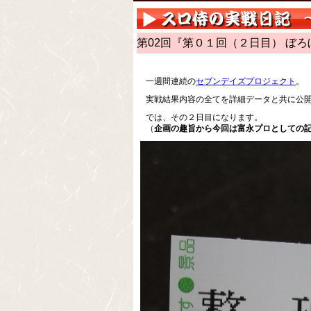
第02回『第０１回（２日目） ぼ
一週間連続の
セブンデイズプロジェクト
。
実戦結果内容の全てを詳細データと共に公
では、その２日目になります。
（
企画の趣旨から今回は富永プロとしての