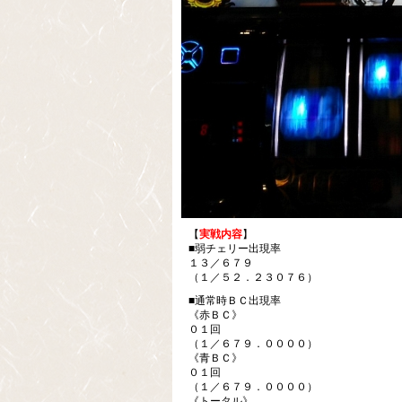
【
実戦内容
】
■弱チェリー出現率
１３／６７９
（１／５２．２３０７６）
■通常時ＢＣ出現率
《赤ＢＣ》
０１回
（１／６７９．００００）
《青ＢＣ》
０１回
（１／６７９．００００）
《トータル》