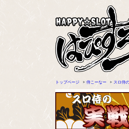
トップページ
侍こーなー
スロ侍