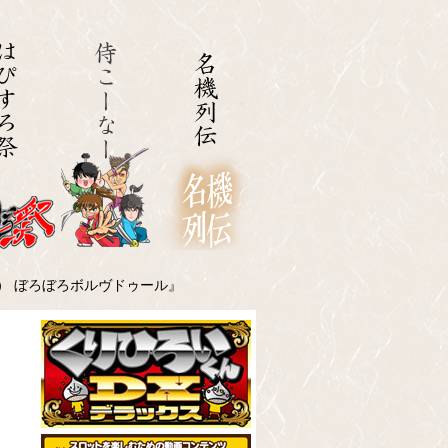
目） ぼろぼろボルヴドゥール』