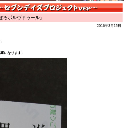
ろぼろボルヴドゥール』
2016年3月15日
開。
記事になります
）