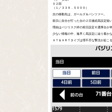
０２回
（１／３３９．５０００）
次の移動先は、ガールズ＆パンツァー。
前日に自分が打った台の２日連続高設定狙
理由はバジリスク絆の前日設定６濃厚台が
少ない情報の中、逸早く高設定に辿り着か
ＡＴ＆ＡＲＴタイプは理不尽な撃沈が起こ