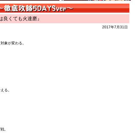
動は良くても火達磨』
2017年7月31日
日対象が変わる。
。
。
考える。
。
実戦。