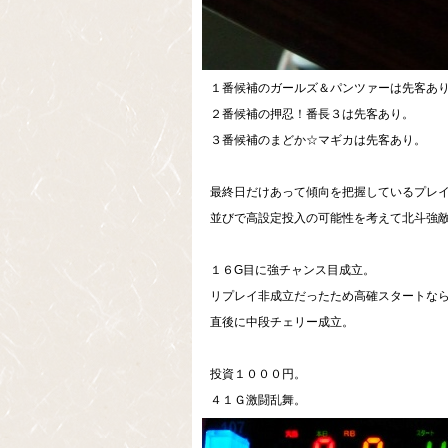
１番候補のガールズ＆パンツァーは先客あ
２番候補の押忍！番長３は先客あり。
３番候補のまどか☆マギカは先客あり。
最終日だけあって傾向を把握しているプレ
並びで高設定投入の可能性を考えて北斗強
１６G目に強チャンス目成立。
リプレイ非成立だったため高確スタートな
直後に中段チェリー成立。
投資１０００円。
４１Ｇ激闘乱舞。