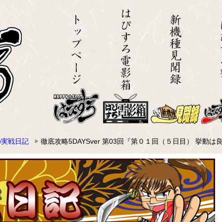
の実戦日記
徹底攻略5DAYSver 第03回『第０１回（５日目） 挙動