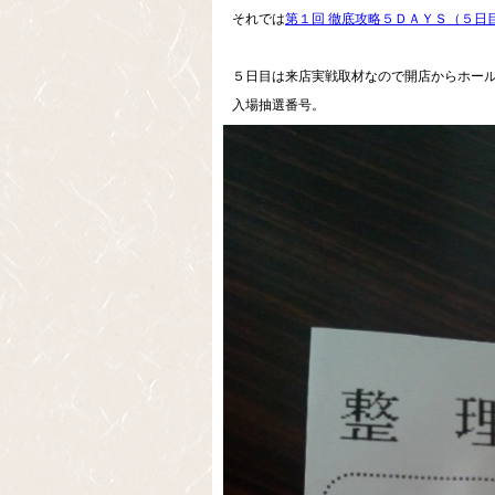
それでは
第１回 徹底攻略５ＤＡＹＳ（５日
５日目は来店実戦取材なので開店からホー
入場抽選番号。