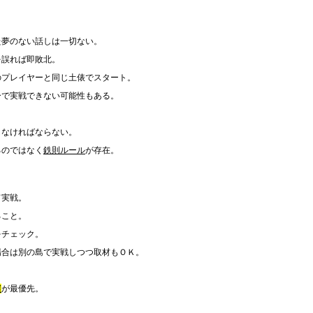
た夢のない話しは一切ない。
を誤れば即敗北。
のプレイヤーと同じ土俵でスタート。
ーで実戦できない可能性もある。
しなければならない。
るのではなく
鉄則ルール
が存在。
て実戦。
ること。
をチェック。
場合は別の島で実戦しつつ取材もＯＫ。
握
が最優先。