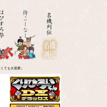
は良くても火達磨』