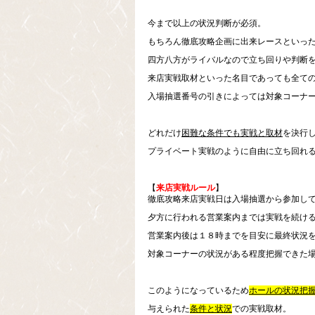
今まで以上の状況判断が必須。
もちろん徹底攻略企画に出来レースといっ
四方八方がライバルなので立ち回りや判断
来店実戦取材といった名目であっても全て
入場抽選番号の引きによっては対象コーナ
どれだけ
困難な条件でも実戦と取材
を決行
プライベート実戦のように自由に立ち回れ
【
来店実戦ルール
】
徹底攻略来店実戦日は入場抽選から参加し
夕方に行われる営業案内までは実戦を続け
営業案内後は１８時までを目安に最終状況
対象コーナーの状況がある程度把握できた
このようになっているため
ホールの状況把
与えられた
条件と状況
での実戦取材。