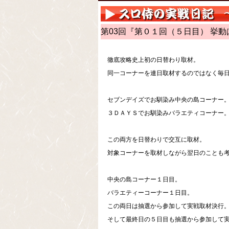
第03回『第０１回（５日目） 挙
徹底攻略史上初の日替わり取材。
同一コーナーを連日取材するのではなく毎
セブンデイズでお馴染み中央の島コーナー
３ＤＡＹＳでお馴染みバラエティコーナー
この両方を日替わりで交互に取材。
対象コーナーを取材しながら翌日のことも
中央の島コーナー１日目。
バラエティーコーナー１日目。
この両日は抽選から参加して実戦取材決行
そして最終日の５日目も抽選から参加して