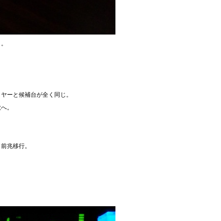
り。
イヤーと候補台が全く同じ。
敵へ。
ら前兆移行。