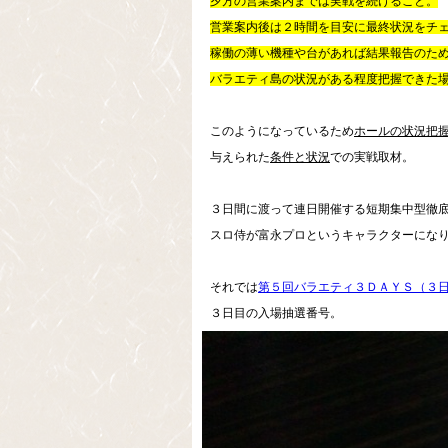
夕方の営業案内までは実戦を続けること。
営業案内後は２時間を目安に最終状況をチ
稼働の薄い機種や台があれば結果報告のた
バラエティ島の状況がある程度把握できた
このようになっているため
ホールの状況把
与えられた
条件と状況
での実戦取材。
３日間に渡って連日開催する短期集中型徹
スロ侍が富永プロというキャラクターにな
それでは
第５回バラエティ３ＤＡＹＳ（３
３日目の入場抽選番号。