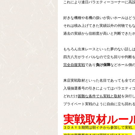
これにより連日バラエティーコーナーに高
好きな機種や名機の扱いが良いホールはど
それは積み上げてきた実績以外の何物でも
過去の実績から信頼度が高いと判断できた
もちろん出来レースといった夢のない話し
四方八方がライバルなので立ち回りや判断
完全自腹実戦
であり
負け保障
などホール側
来店実戦取材といった名目であっても全て
入場抽選番号の引きによってはバラエティ
どれだけ
困難な条件でも実戦と取材
を決行
プライベート実戦のように自由に立ち回れ
実戦取材ルー
３ＤＡＹＳ期間は朝イチから参加して実戦