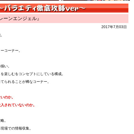
クレーンエンジェル』
2017年7月03日
機。
ィーコーナー。
勢揃い。
さを楽しむをコンセプトにしている構成。
当てられることが稀なコーナー。
ないのか。
投入されていないのか。
攻略。
る現場での情報収集。