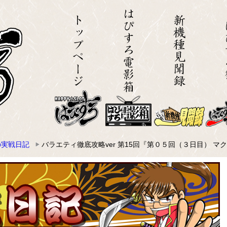
の実戦日記
バラエティ徹底攻略ver 第15回『第０５回（３日目） マ