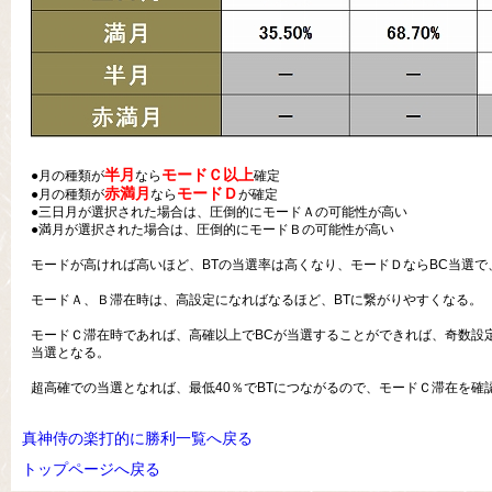
半月
モードＣ以上
●月の種類が
なら
確定
赤満月
モードＤ
●月の種類が
なら
が確定
●三日月が選択された場合は、圧倒的にモードＡの可能性が高い
●満月が選択された場合は、圧倒的にモードＢの可能性が高い
モードが高ければ高いほど、BTの当選率は高くなり、モードＤならBC当選で
モードＡ、Ｂ滞在時は、高設定になればなるほど、BTに繋がりやすくなる。
モードＣ滞在時であれば、高確以上でBCが当選することができれば、奇数設定
当選となる。
超高確での当選となれば、最低40％でBTにつながるので、モードＣ滞在を確
真神侍の楽打的に勝利一覧へ戻る
トップページへ戻る