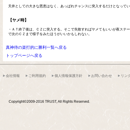
天井としての大きな恩恵はなく、あっぱれチャンスに突入するだけとなってい
【ヤメ時】
・ＡＴ終了後は、ＣＺに突入する。そこで失敗すればヤメてもいいが夜ステー
で次のＣＺまで様子をみたほうがいいかもしれない。
真神侍の楽打的に勝利一覧へ戻る
トップページへ戻る
会社情報
ご利用規約
個人情報保護方針
お問い合わせ
リン
Copyright©2009-2016 TRUST, All Rights Reserved.