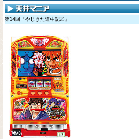
第14回『やじきた道中記乙』