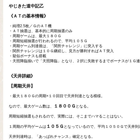
やじきた道中記乙
《ＡＴの基本情報》
・純増2.5枚／ＧのＡＴ機
・ＡＴ抽選は、基本的に周期抽選のみ
・周期ゲームは、最大１８０Ｇ
・周期短縮抽選が行われるので、平均１０５Ｇ
・周期ゲーム到達後は、「関所チャレンジ」に突入する
・関所チャレンジは１０Ｇ継続し、見方が勝利すればＡＴ突入
・疑似ボーナスも搭載
・天照降臨揃いで「天照降臨」となり、２択に失敗するまでボーナスが１Ｇ連
《天井詳細》
【周期天井】
・最大１８０Ｇの周期×１０回目で天井到達となる模様。
１８００Ｇ
なので、最大ゲーム数は、
となる。
周期短縮抽選もされるので、実際には、そこまでハマることはない。
１０５Ｇ
１周期の平均ゲームは
となっているので、平均１０５０Ｇで天井到
天井到達時は、「あっぱれチャンス」確定となる。