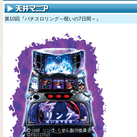
第10回『パチスロリング～呪いの7日間～』