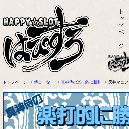
トップページ
侍こーなー
真神侍の楽打的に勝利
天井マニア