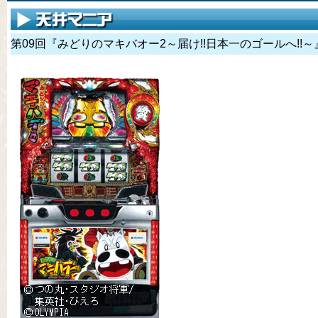
第09回『みどりのマキバオー2～届け!!日本一のゴールへ!!～