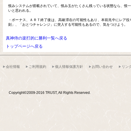
恨みシステムが搭載されていて、恨み玉がたくさん残っている状態なら、恨一
いと思われる。
・ボーナス、ＡＲＴ終了後は、高確滞在の可能性もあり、本前兆中にレア役
刻」、「おとつチャレンジ」に突入する可能性もあるので、気をつけよう。
真神侍の楽打的に勝利一覧へ戻る
トップページへ戻る
会社情報
ご利用規約
個人情報保護方針
お問い合わせ
リン
Copyright©2009-2016 TRUST, All Rights Reserved.