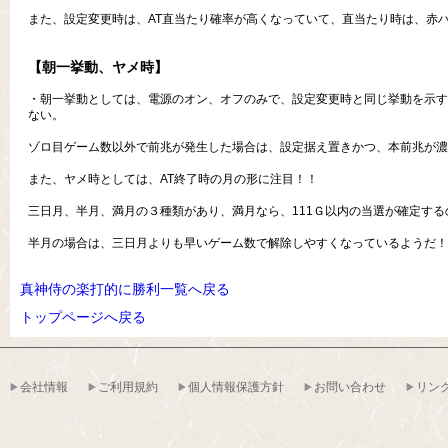
また、設定変更時は、AT直当たり確率が高くなっていて、直当たり時は、赤
【朝一挙動、ヤメ時】
・朝一挙動としては、電源のオン、オフのみで、設定変更時と同じ挙動を示す
ない。
ゾロ目ゲーム数以外で前兆が発生した場合は、設定据え置きかつ、本前兆が濃
また、ヤメ時としては、AT終了時の月の形に注目！！
三日月、半月、満月の３種類があり、満月なら、111Ｇ以内の当選が確定する
半月の場合は、三日月よりも早いゲーム数で解除しやすくなっているようだ！
真神侍の楽打的に勝利一覧へ戻る
トップページへ戻る
会社情報
ご利用規約
個人情報保護方針
お問い合わせ
リン