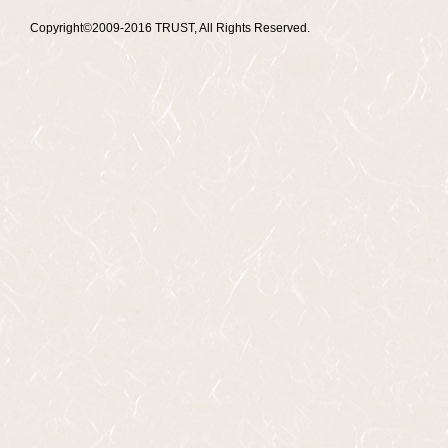
Copyright©2009-2016 TRUST, All Rights Reserved.