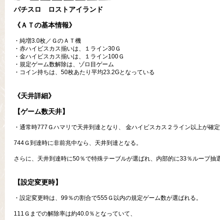
パチスロ ロストアイランド
《ＡＴの基本情報》
・純増3.0枚／ＧのＡＴ機
・赤ハイビスカス揃いは、１ライン30Ｇ
・金ハイビスカス揃いは、１ライン100Ｇ
・規定ゲーム数解除は、ゾロ目ゲーム
・コイン持ちは、50枚あたり平均23.2Gとなっている
《天井詳細》
【ゲーム数天井】
・通常時777Ｇハマリで天井到達となり、 金ハイビスカス２ライン以上が確
744Ｇ到達時に非前兆中なら、天井到達となる。
さらに、天井到達時に50％で特殊テーブルが選ばれ、内部的に33％ループ抽選
【設定変更時】
・設定変更時は、99％の割合で555Ｇ以内の規定ゲーム数が選ばれる。
111Ｇまでの解除率は約40.0％となっていて、