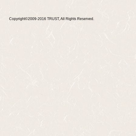
Copyright©2009-2016 TRUST, All Rights Reserved.