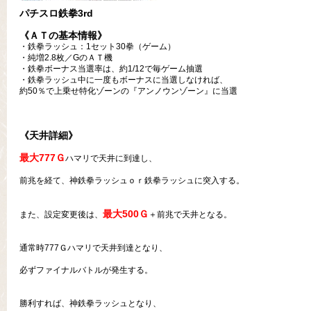
パチスロ鉄拳3rd
《ＡＴの基本情報》
・鉄拳ラッシュ：1セット30拳（ゲーム）
・純増2.8枚／GのＡＴ機
・鉄拳ボーナス当選率は、約1/12で毎ゲーム抽選
・鉄拳ラッシュ中に一度もボーナスに当選しなければ、
約50％で上乗せ特化ゾーンの『アンノウンゾーン』に当選
《天井詳細》
最大777Ｇ
ハマリで天井に到達し、
前兆を経て、神鉄拳ラッシュｏｒ鉄拳ラッシュに突入する。
最大500Ｇ
また、設定変更後は、
＋前兆で天井となる。
通常時777Ｇハマリで天井到達となり、
必ずファイナルバトルが発生する。
勝利すれば、神鉄拳ラッシュとなり、