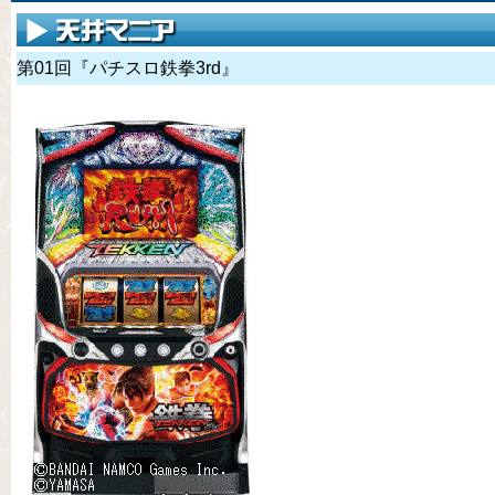
第01回『パチスロ鉄拳3rd』