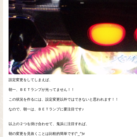
設定変更をしてしまえば、
朝一、ＢＥＴランプが光ってません！！
この状況を作るには、設定変更以外ではできないと思われます！！
なので、朝一は、ＢＥＴランプに要注目です♪
以上の２つを掛け合わせて、鬼浜に注目すれば、
朝の変更を見抜くことは比較的簡単です(^_^)v