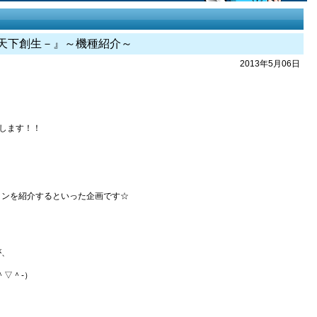
－天下創生－』～機種紹介～
2013年5月06日
トします！！
インを紹介するといった企画です☆
が、
＾▽＾‐）