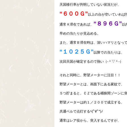
天国移行率が判明していない状況だが、
“６００Ｇ”
以上の台が空いていれば
“８９６Ｇ”
通常Ａ滞在であれば、
以
早めの当たりが見込める。
また、通常Ｂ滞在時は、深いハマリとなっ
“１０２５Ｇ”
以降での当たりは、
次回天国が確定するので熱い（‐＾▽＾‐）
それと同時に、野望メーターに注目！！
野望メーターとは、画面下にある家紋で、
５つ貯まると、ＣＺである桶狭間ゾーンに
野望メーターは約１／２００で成立する、
共通ベルで点灯するﾍ(ﾟ∀ﾟ*)ﾉ
通常はレア役から、突入するんですが、