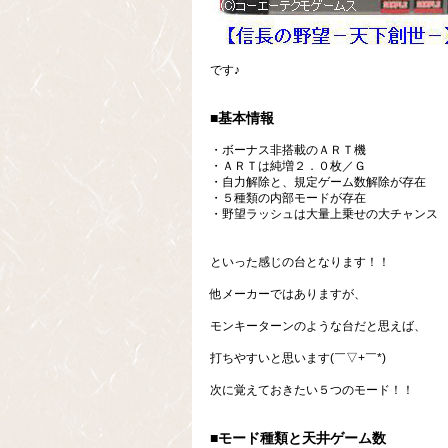
です♪
■基本情報
・ボーナス非搭載のＡＲＴ機
・ＡＲＴは純増２．０枚／Ｇ
・自力解除と、規定ゲーム数解除が存在
・５種類の内部モードが存在
・野望ラッシュは大量上乗せの大チャンス
といった感じの台となります！！
他メーカーではありますが、
モンキーターンのような台だと思えば、
打ちやすいと思います(￣▽+￣*)
次に覚えておきたい５つのモード！！
■モード種類と天井ゲーム数