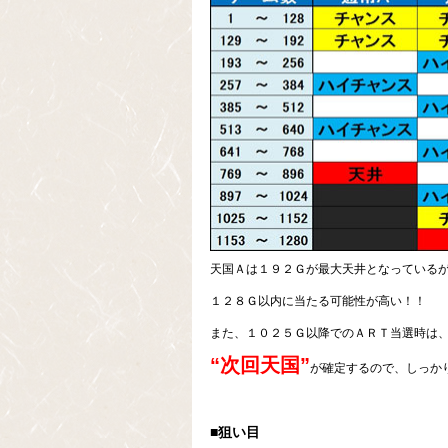
天国Ａは１９２Ｇが最大天井となっている
１２８Ｇ以内に当たる可能性が高い！！
また、１０２５Ｇ以降でのＡＲＴ当選時は
“次回天国”
が確定するので、しっか
■狙い目