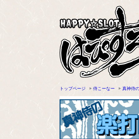
トップページ
侍こーなー
真神侍