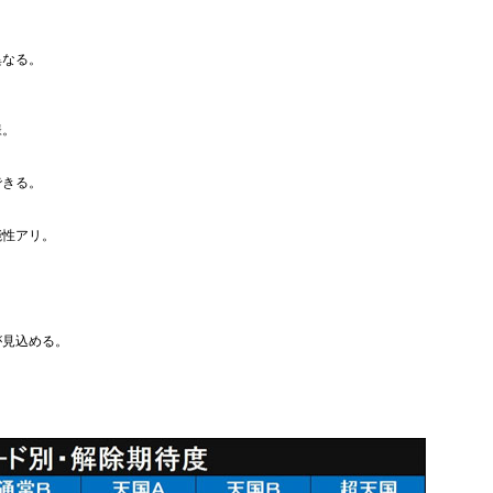
異なる。
様。
できる。
能性アリ。
が見込める。