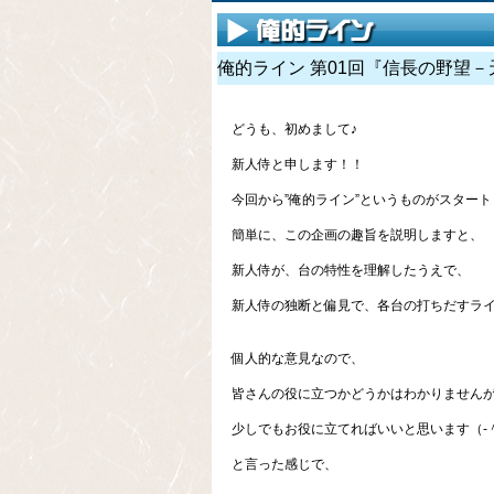
俺的ライン 第01回『信長の野望
どうも、初めまして♪
新人侍と申します！！
今回から”俺的ライン”というものがスター
簡単に、この企画の趣旨を説明しますと、
新人侍が、台の特性を理解したうえで、
新人侍の独断と偏見で、各台の打ちだすラ
個人的な意見なので、
皆さんの役に立つかどうかはわかりません
少しでもお役に立てればいいと思います（‐
と言った感じで、