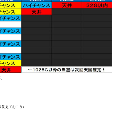
が、
、
り覚えておこう♪