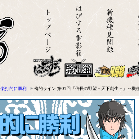
の楽打的に勝利
俺的ライン 第01回『信長の野望－天下創生－』～機