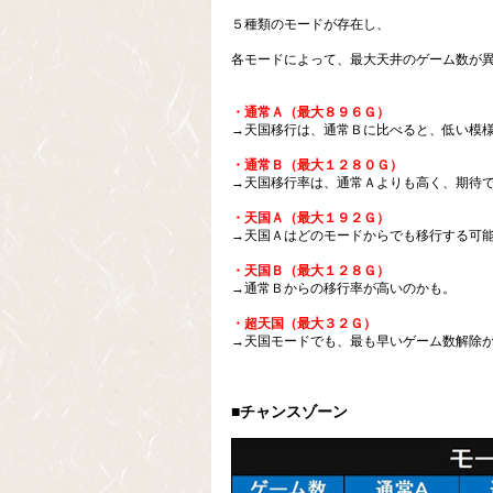
５種類のモードが存在し、
各モードによって、最大天井のゲーム数が
・通常Ａ（最大８９６Ｇ）
→天国移行は、通常Ｂに比べると、低い模
・通常Ｂ（最大１２８０Ｇ）
→天国移行率は、通常Ａよりも高く、期待
・天国Ａ（最大１９２Ｇ）
→天国Ａはどのモードからでも移行する可
・天国Ｂ（最大１２８Ｇ）
→通常Ｂからの移行率が高いのかも。
・超天国（最大３２Ｇ）
→天国モードでも、最も早いゲーム数解除
■チャンスゾーン