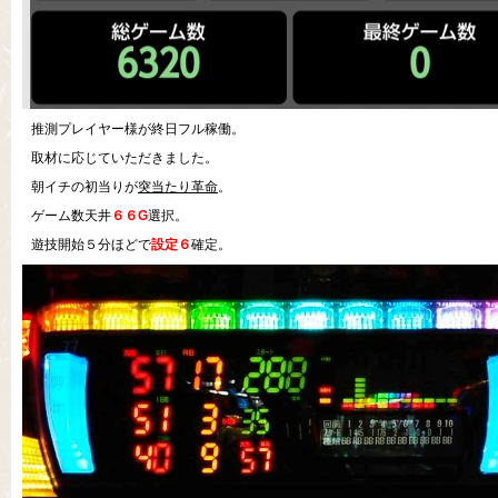
推測プレイヤー様が終日フル稼働。
取材に応じていただきました。
朝イチの初当りが
突当たり革命
。
ゲーム数天井
６６G
選択。
遊技開始５分ほどで
設定６
確定。