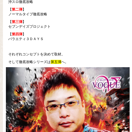
沖スロ徹底攻略
【
第二弾
】
ノーマルタイプ徹底攻略
【
第三弾
】
セブンデイズプロジェクト
【
第四弾
】
バラエティ３ＤＡＹＳ
それぞれコンセプトを決めて取材。
そして徹底攻略シリーズは
第五弾
へ。