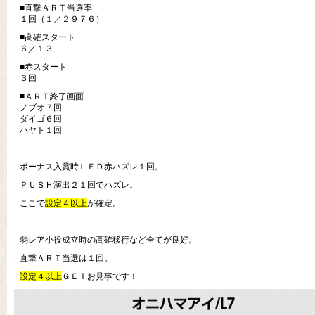
■直撃ＡＲＴ当選率
１回（１／２９７６）
■高確スタート
６／１３
■赤スタート
３回
■ＡＲＴ終了画面
ノブオ７回
ダイゴ６回
ハヤト１回
ボーナス入賞時ＬＥＤ赤ハズレ１回。
ＰＵＳＨ演出２１回でハズレ。
ここで
設定４以上
が確定。
弱レア小役成立時の高確移行など全てが良好。
直撃ＡＲＴ当選は１回。
設定４以上
ＧＥＴお見事です！