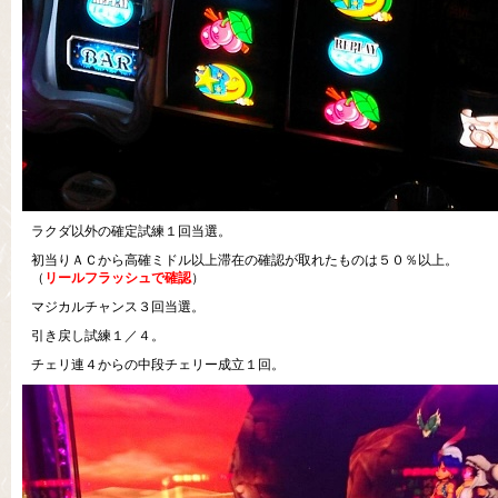
ラクダ以外の確定試練１回当選。
初当りＡＣから高確ミドル以上滞在の確認が取れたものは５０％以上。
（
リールフラッシュで確認
）
マジカルチャンス３回当選。
引き戻し試練１／４。
チェリ連４からの中段チェリー成立１回。