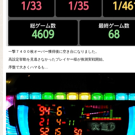
一撃７４００枚オーバー獲得後に空き台になりました。
高設定挙動を見逃さなかったプレイヤー様が推測実戦開始。
序盤で大きくハマるも…