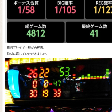
推測プレイヤー様が高稼働。
取材に応じていただきました。