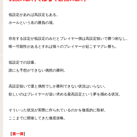
低設定があれば高設定もある。
ホールという名の勝負の場。
存在する設定が低設定のみだとプレイヤー側は高設定狙いで勝つ術なし。
唯一可能性があるとすれば個々のプレイヤーが起こすマグレ勝ち。
低設定での誤爆。
誰にも予想ができない偶然の勝利。
高設定狙いで運と偶然でしか勝利できない状況はいらない。
欲しいのはプレイヤーが追い求める最高設定という夢を掴める状況。
そういった状況が実際に作られているのかを徹底的に取材。
ここまでに開催してきた徹底攻略。
【
第一弾
】