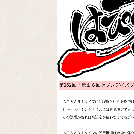
第162回『第１６回セブンデイズ
ＡＴ＆ＡＲＴタイプには誤爆という必然で
ヒキとタイミングさえ合えば最低設定でも
その誤爆があれば高設定を使わなくてもプ
ＡＴ＆ＡＲＴタイプの設定推測は数値の集