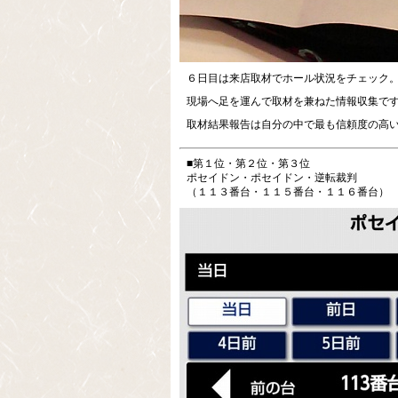
６日目は来店取材でホール状況をチェック
現場へ足を運んで取材を兼ねた情報収集で
取材結果報告は自分の中で最も信頼度の高
■第１位・第２位・第３位
ポセイドン・ポセイドン・逆転裁判
（１１３番台・１１５番台・１１６番台）