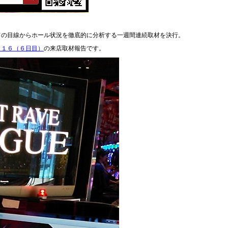
ての目線からホール状況を徹底的に分析する一週間連続取材を決行。
．１６（６日目）
の来店取材報告です。