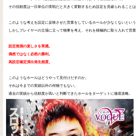
その信頼度は一日単位の実戦だと大きく変動するため設定を見破られることは
このような考えを設定に反映させた営業をしているホールが少なくないという
しかしプレイヤーの立場に立って物事を考え、それを積極的に取り入れて営業
設定推測の楽しさを実感。
偶然ではなく必然の勝利。
高設定確定演出発生頻度。
このようなホールはどうやって見付けだすのか。
それは今までの実績以外の何物でもない。
過去の実績から信頼度が高いと判断できたホールをターゲットに徹底攻略。