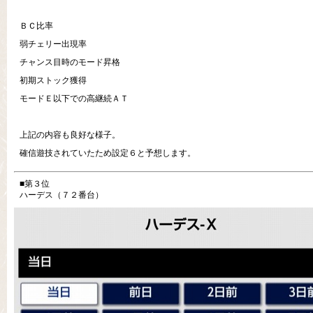
ＢＣ比率
弱チェリー出現率
チャンス目時のモード昇格
初期ストック獲得
モードＥ以下での高継続ＡＴ
上記の内容も良好な様子。
確信遊技されていたため設定６と予想します。
■第３位
ハーデス（７２番台）