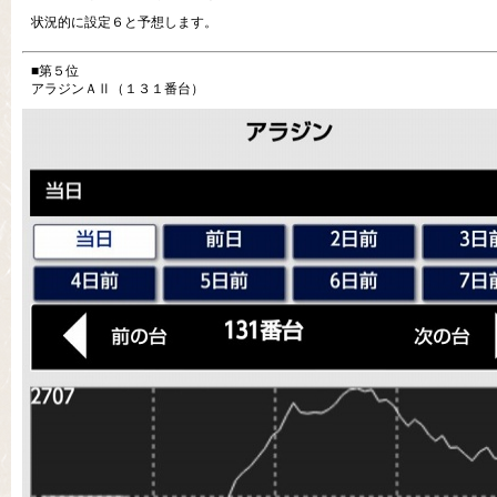
状況的に設定６と予想します。
■第５位
アラジンＡⅡ（１３１番台）