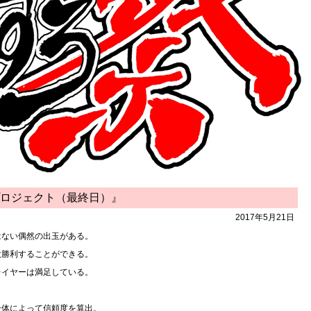
プロジェクト（最終日）』
2017年5月21日
はない偶然の出玉がある。
大勝利することができる。
レイヤーは満足している。
合体によって信頼度を算出。