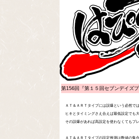
第156回『第１５回セブンデイズ
ＡＴ＆ＡＲＴタイプには誤爆という必然で
ヒキとタイミングさえ合えば最低設定でも
その誤爆があれば高設定を使わなくてもプ
ＡＴ＆ＡＲＴタイプの設定推測は数値の集