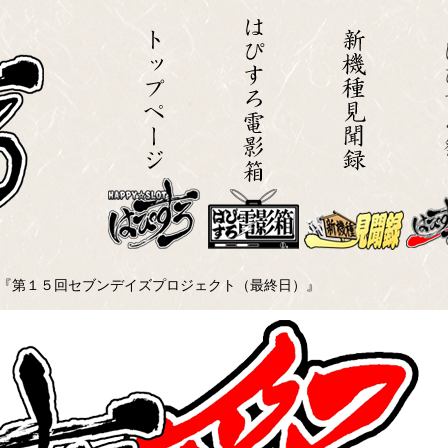
回『第１５回セブンデイズプロジェクト（最終日）』