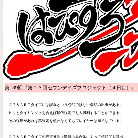
第139回『第１３回セブンデイズプロジェクト（４日目）』
ＡＴ＆ＡＲＴタイプには誤爆という必然ではない偶然の出玉がある。
ヒキとタイミングさえ合えば最低設定でも大勝利することができる。
その誤爆があれば高設定を使わなくてもプレイヤーは満足している。
ＡＴ＆ＡＲＴタイプの設定推測は数値の集合体によって信頼度を算出。