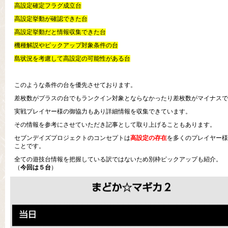
高設定確定フラグ成立台
高設定挙動が確認できた台
高設定挙動だと情報収集できた台
機種解説やピックアップ対象条件の台
島状況を考慮して高設定の可能性がある台
このような条件の台を優先させております。
差枚数がプラスの台でもランクイン対象とならなかったり差枚数がマイナスで
実戦プレイヤー様の御協力もあり詳細情報を収集できています。
その情報を参考にさせていただき記事として取り上げることもあります。
セブンデイズプロジェクトのコンセプトは
高設定の存在
を多くのプレイヤー様
ことです。
全ての遊技台情報を把握している訳ではないため別枠ピックアップも紹介。
（
今回は５台
）