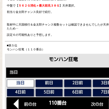
中盤で【
５６２Ｇ消化＋最大前兆３８Ｇ
】天井選択。
初当り金太郎チャンス良好で続行。
取材中に天国移行＆金太郎チャンス複数セットは確認できませんでしたが天井
たため‥
設定６の可能性ありと予想します。
■第５位
モンハン狂竜（１１０番台）