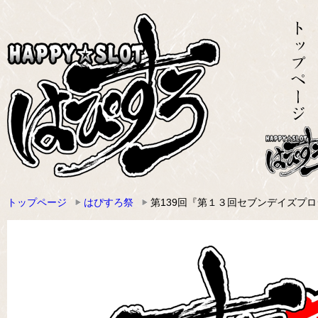
トップページ
はぴすろ祭
第139回『第１３回セブンデイズプ