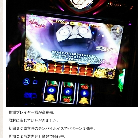
推測プレイヤー様が高稼働。
取材に応じていただきました。
初回ＢＣ成立時のテンパイボイスでパターン３発生。
周期ＣＺ当選内容も良好で続行中。