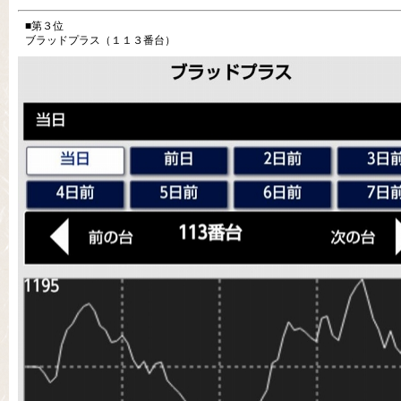
■第３位
ブラッドプラス（１１３番台）