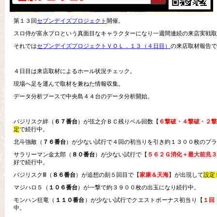
第１３回
セブンデイズプロジェクト
開催。
スロ侍が富永プロという真面目なキャラクターになり一週間連続の来店実戦取
それでは
セブンデイズプロジェクトＶＯＬ．１３（４日目）
の来店取材報告で
４日目は来店取材によるホール状況チェック。
現場へ足を運んで取材を兼ねた情報収集。
データ分析ブースで中央島４４台のデータ分析開始。
バジリスク絆（
６７番台
）が弦之介ＢＣ残りベル回数【
６撃破・４撃破・２撃
定
で続行中。
北斗強敵（
７６番台
）が少ない試行で４回の初当りを引き約１３００枚のプラ
サラリーマン金太郎（
８０番台
）が少ない試行で【
５６２Ｇ消化＋最大前兆３
好で続行中。
バジリスクⅢ（
８６番台
）が追想の刻５回目で【
家康＆天海
】が出現して
設定
マジハロ５（
１０６番台
）が一撃で約３９００枚の出玉になり続行中。
モンハン狂竜（
１１０番台
）が少ない試行でクエストボーナス初当り【
１回
中。