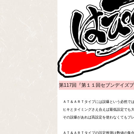
第117回『第１１回セブンデイズ
ＡＴ＆ＡＲＴタイプには誤爆という必然で
ヒキとタイミングさえ合えば最低設定でも
その誤爆があれば高設定を使わなくてもプ
ＡＴ＆ＡＲＴタイプの設定推測は数値の集