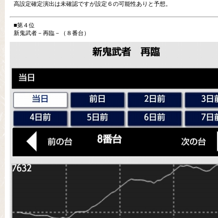
高設定確定演出は未確認ですが設定６の可能性ありと予想。
■第４位
新鬼武者－再臨－（８番台）