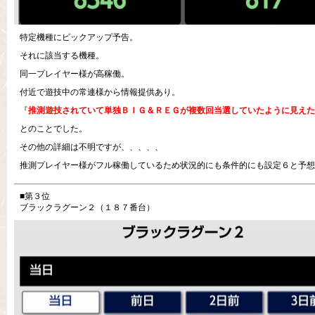
特定機種にピックアップ予告。
それに該当する機種。
同一プレイヤー様が高稼働。
付近で遊技中の常連様から情報提供あり。
『
推測遊技されていて単独ＢＩＧ＆ＲＥＧが複数回当選していたように見えた
とのことでした。
その他の詳細は不明ですが、、、、、
推測プレイヤー様がフル稼働しているため状況的にも条件的にも設定６と予想
■第３位
ブラックラグーン２（１８７番台）