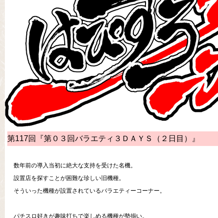
第117回『第０３回バラエティ３ＤＡＹＳ（２日目）』
数年前の導入当初に絶大な支持を受けた名機。
設置店を探すことが困難な珍しい旧機種。
そういった機種が設置されているバラエティーコーナー。
パチスロ好きが趣味打ちで楽しめる機種が勢揃い。