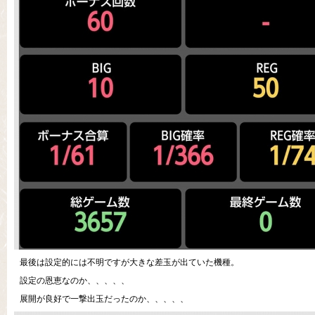
最後は設定的には不明ですが大きな差玉が出ていた機種。
設定の恩恵なのか、、、、、
展開が良好で一撃出玉だったのか、、、、、