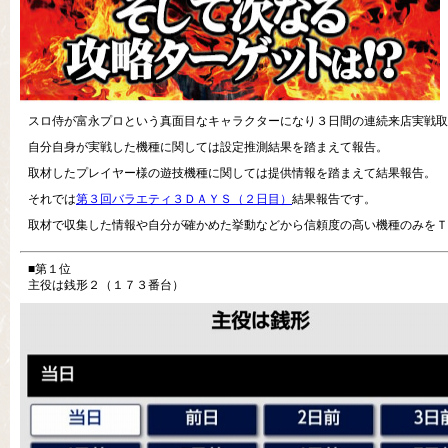
スロ侍が富永プロという真面目なキャラクターになり３日間の連続来店実戦取
自分自身が実戦した機種に関しては設定推測結果を踏まえて報告。
取材したプレイヤー様の遊技機種に関しては提供情報を踏まえて結果報告。
それでは
第３回バラエティ３ＤＡＹＳ（２日目）
結果報告です。
取材で収集した情報や自分が確かめた挙動などから信頼度の高い機種のみをＴ
■第１位
主役は銭形２（１７３番台）