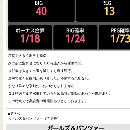
序盤で大きく出玉を確保。
夕方前に空き台になり１６時過ぎから稼働再開。
後任者は大きく出玉を減らすも遊技続行。
途中で空き台案内がありましたが移動する気配なし。
かなり強めな挙動だったのかもしれません。
２１時過ぎまで稼働しているため高設定挙動があった可能性あり。
この時点では高設定の可能性ありとしておきます。
■第７位
ガールズ＆パンツァー（７８番）