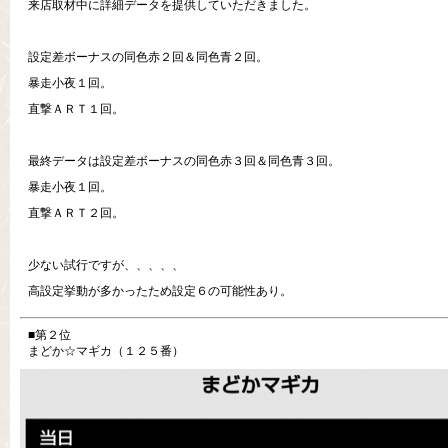
来店取材中に詳細データを提供していただきました。
設定差ボーナスの同色赤２回＆同色青２回。
暴走小夜１回。
直撃ＡＲＴ１回。
最終データは設定差ボーナスの同色赤３回＆同色青３回。
暴走小夜１回。
直撃ＡＲＴ２回。
少ない試行ですが、、、、、
高設定挙動が多かったため設定６の可能性あり。
■第２位
まどか☆マギカ（１２５番）