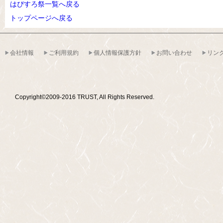
はぴすろ祭一覧へ戻る
トップページへ戻る
会社情報
ご利用規約
個人情報保護方針
お問い合わせ
リン
Copyright©2009-2016 TRUST, All Rights Reserved.