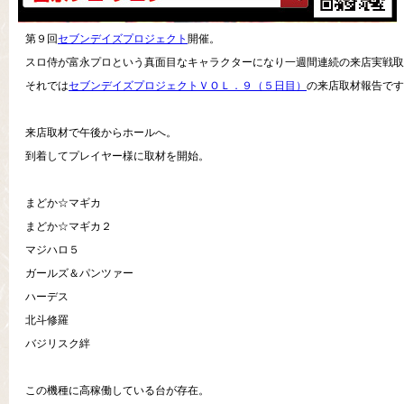
第９回
セブンデイズプロジェクト
開催。
スロ侍が富永プロという真面目なキャラクターになり一週間連続の来店実戦取
それでは
セブンデイズプロジェクトＶＯＬ．９（５日目）
の来店取材報告です
来店取材で午後からホールへ。
到着してプレイヤー様に取材を開始。
まどか☆マギカ
まどか☆マギカ２
マジハロ５
ガールズ＆パンツァー
ハーデス
北斗修羅
バジリスク絆
この機種に高稼働している台が存在。