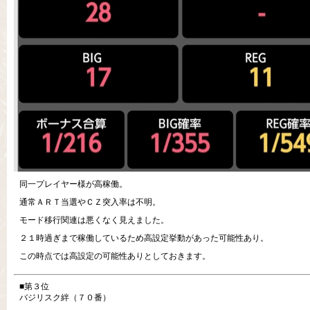
同一プレイヤー様が高稼働。
通常ＡＲＴ当選やＣＺ突入率は不明。
モード移行関連は悪くなく見えました。
２１時過ぎまで稼働しているため高設定挙動があった可能性あり。
この時点では高設定の可能性ありとしておきます。
■第３位
バジリスク絆（７０番）