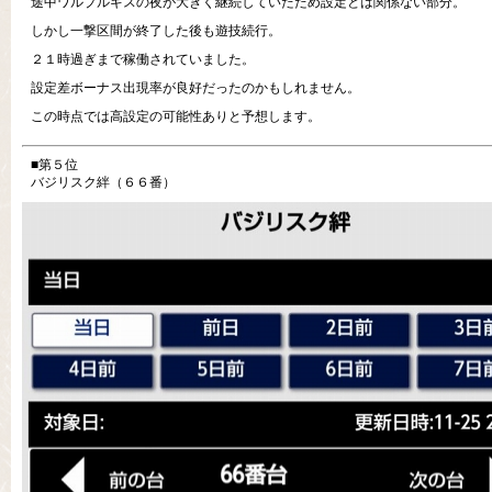
途中ワルプルギスの夜が大きく継続していたため設定とは関係ない部分。
しかし一撃区間が終了した後も遊技続行。
２１時過ぎまで稼働されていました。
設定差ボーナス出現率が良好だったのかもしれません。
この時点では高設定の可能性ありと予想します。
■第５位
バジリスク絆（６６番）