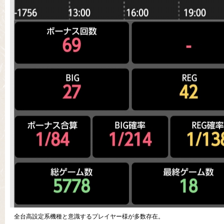
全台高設定系機種と意識するプレイヤー様が多数存在。