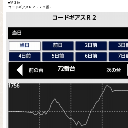
■第３位
コードギアスＲ２（７２番）