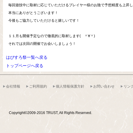
毎回遊技中に取材に応じていただけるプレイヤー様のお陰で予想精度も上昇し
本当にありがとうございます！
今後もご協力していただけると嬉しいです！
１１月も開催予定なので徹底的に取材します( ＾∀＾)
それでは次回の開催でお会いしましょう！
はぴすろ祭一覧へ戻る
トップページへ戻る
会社情報
ご利用規約
個人情報保護方針
お問い合わせ
リン
Copyright©2009-2016 TRUST, All Rights Reserved.