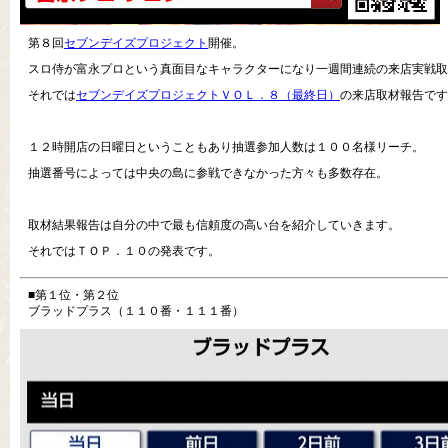
第８回
セブンデイズプロジェクト
開催。
スロ侍が富永プロという真面目なキャラクターになり一週間連続の来店実戦取
それでは
セブンデイズプロジェクトＶＯＬ．８（最終日）
の来店取材報告です
１２時開店の日曜日ということもあり抽選参加人数は１００名様リーチ。
抽選番号によっては中央の島に参戦できなかった方々も多数存在。
取材結果報告は自分の中で最も信頼度の高い台を紹介していきます。
それではＴＯＰ．１０の発表です。
■第１位・第２位
ブラッドプラス（１１０番・１１１番）