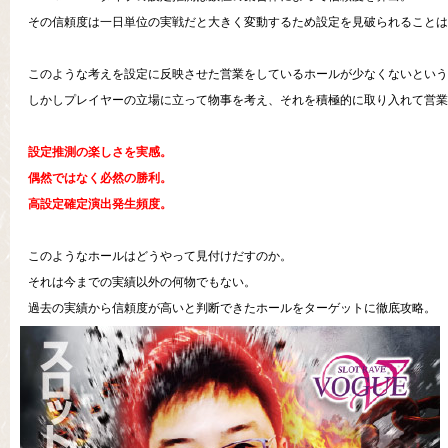
その信頼度は一日単位の実戦だと大きく変動するため設定を見破られることは
このような考えを設定に反映させた営業をしているホールが少なくないという
しかしプレイヤーの立場に立って物事を考え、それを積極的に取り入れて営業
設定推測の楽しさを実感。
偶然ではなく必然の勝利。
高設定確定演出発生頻度。
このようなホールはどうやって見付けだすのか。
それは今までの実績以外の何物でもない。
過去の実績から信頼度が高いと判断できたホールをターゲットに徹底攻略。