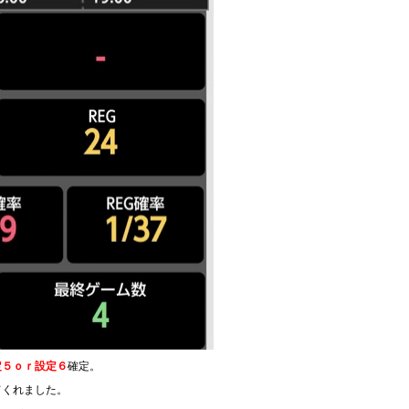
定５ｏｒ設定６
確定。
てくれました。