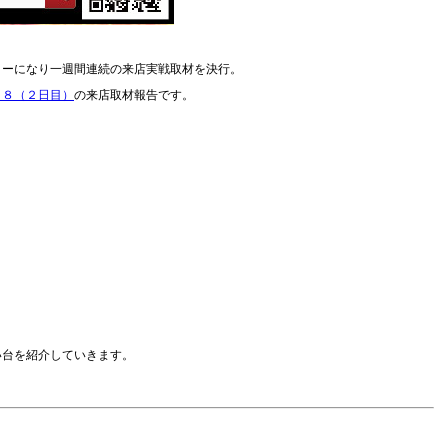
ターになり一週間連続の来店実戦取材を決行。
．８（２日目）
の来店取材報告です。
い台を紹介していきます。