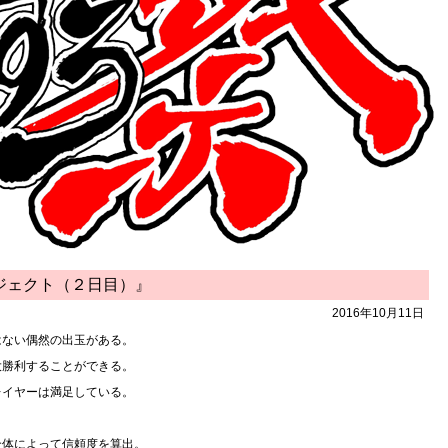
ジェクト（２日目）』
2016年10月11日
はない偶然の出玉がある。
大勝利することができる。
レイヤーは満足している。
合体によって信頼度を算出。