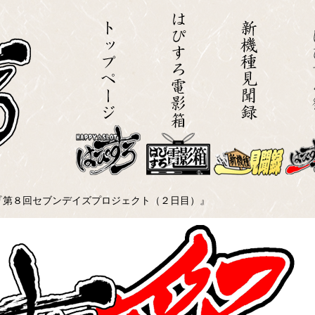
回『第８回セブンデイズプロジェクト（２日目）』