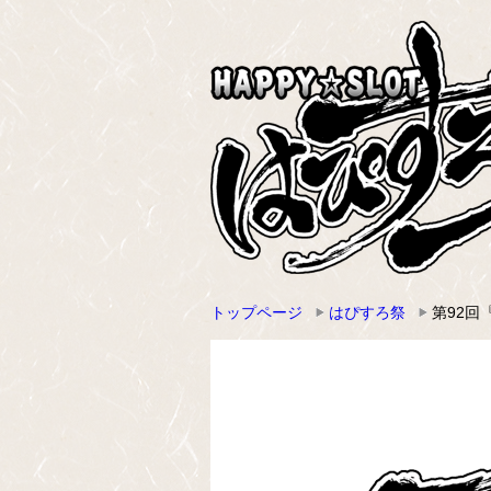
トップページ
はぴすろ祭
第92