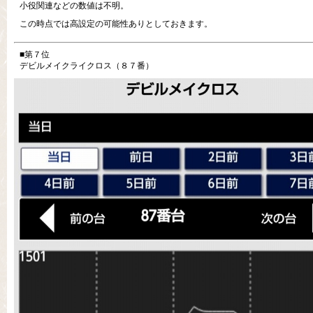
小役関連などの数値は不明。
この時点では高設定の可能性ありとしておきます。
■第７位
デビルメイクライクロス（８７番）