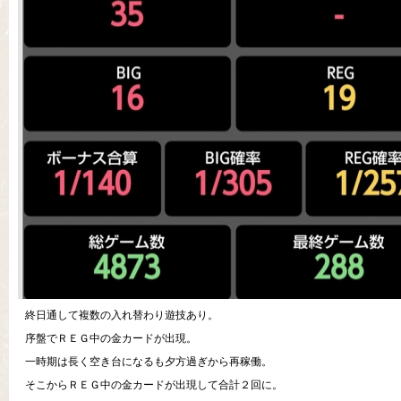
終日通して複数の入れ替わり遊技あり。
序盤でＲＥＧ中の金カードが出現。
一時期は長く空き台になるも夕方過ぎから再稼働。
そこからＲＥＧ中の金カードが出現して合計２回に。