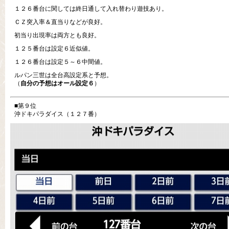
１２６番台に関しては終日通して入れ替わり遊技あり。
ＣＺ突入率＆直当りなどが良好。
初当り出現率は両方とも良好。
１２５番台は設定６近似値。
１２６番台は設定５～６中間値。
ルパン三世は全台高設定系と予想。
（
自分の予想はオール設定６
）
■第９位
沖ドキパラダイス（１２７番）