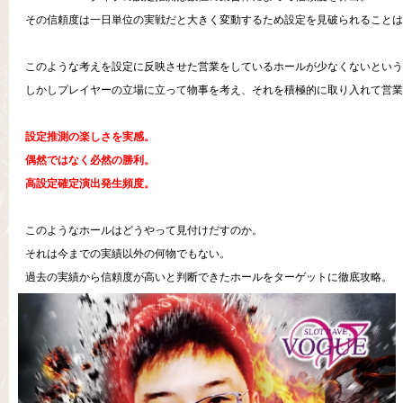
その信頼度は一日単位の実戦だと大きく変動するため設定を見破られることは
このような考えを設定に反映させた営業をしているホールが少なくないという
しかしプレイヤーの立場に立って物事を考え、それを積極的に取り入れて営業
設定推測の楽しさを実感。
偶然ではなく必然の勝利。
高設定確定演出発生頻度。
このようなホールはどうやって見付けだすのか。
それは今までの実績以外の何物でもない。
過去の実績から信頼度が高いと判断できたホールをターゲットに徹底攻略。