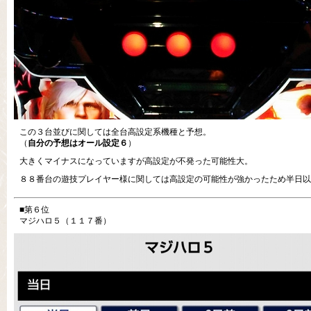
この３台並びに関しては全台高設定系機種と予想。
（
自分の予想はオール設定６
）
大きくマイナスになっていますが高設定が不発った可能性大。
８８番台の遊技プレイヤー様に関しては高設定の可能性が強かったため半日以
■第６位
マジハロ５（１１７番）