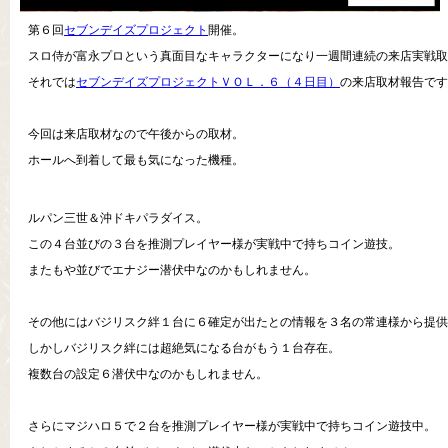
第６回
セブンデイズプロジェクト
開催。
スロ侍が富永プロという真面目なキャラクターになり一週間連続の来店実戦取
それでは
セブンデイズプロジェクトＶＯＬ．６（４日目）
の来店取材報告です
今回は来店取材なので午後からの取材。
ホールへ到着して最も気になった機種。
ルパン三世＆沖ドキパラダイス。
この４台並びの３台を推測プレイヤー様が実戦中で持ちコイン遊技。
またもや並びでエナジー潜伏中なのかもしれません。
その他にはバジリスク絆１台に６確定が出たとの情報を３名の常連様から提供
しかしバジリスク絆には超絶気になる台がもう１台存在。
複数台の設定６潜伏中なのかもしれません。
さらにマジハロ５で２台を推測プレイヤー様が実戦中で持ちコイン遊技中。