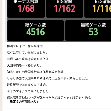
推測プレイヤー様が高稼働。
取材に応じていただけました。
共通ベル出現率は設定６近似値。
天国準備モード移行あり。
初当りからの天国移行率は偶数高設定挙動。
しかし終盤で天国中ＲＥＧ連続で出玉を大きく減らしました。
最終履歴ではＲＥＧ１７連続。
若干のマイナスで終了しました。
偶数高設定挙動で内容が強かったため設定４ｏｒ設定６と予想。
（
設定６の可能性あり
）