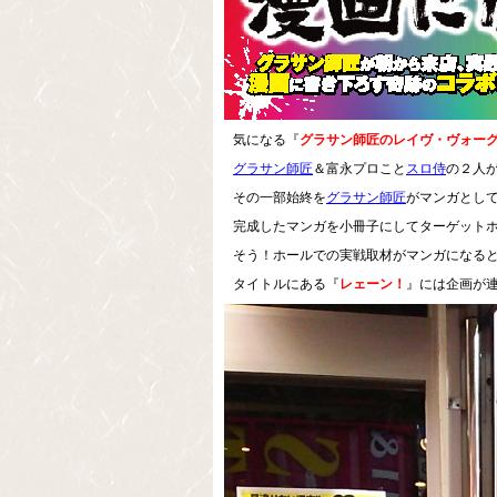
気になる『
グラサン師匠のレイヴ・ヴォー
グラサン師匠
＆富永プロこと
スロ侍
の２人
その一部始終を
グラサン師匠
がマンガとし
完成したマンガを小冊子にしてターゲット
そう！ホールでの実戦取材がマンガになる
タイトルにある『
レェーン！
』には企画が