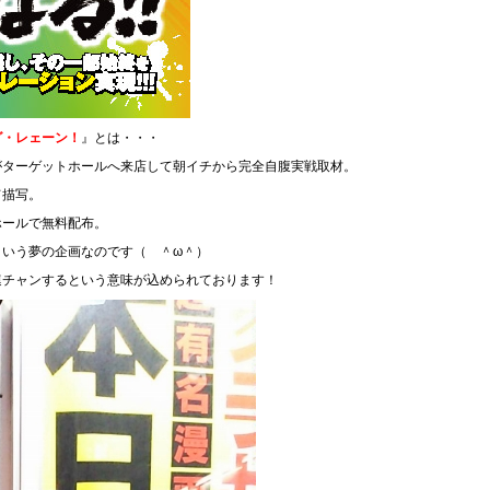
グ・レェーン！
』とは・・・
がターゲットホールへ来店して朝イチから完全自腹実戦取材。
て描写。
ホールで無料配布。
という夢の企画なのです（ ＾ω＾）
連チャンするという意味が込められております！