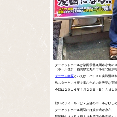
ターゲットホールは福岡県北九州市小倉の
（ホール住所：福岡県北九州市小倉北区京
グラサン師匠
といえば、パチスロ実戦漫画
島スターという夢を掴むための破天荒な実
今回は２０１６年４月２３日（日）ＡＭ１０
戦いのフィールドは７店舗のホールがひし
ターゲットホール周辺には競合店が存在。
福岡県内は２月１日より非等価交換営業へ