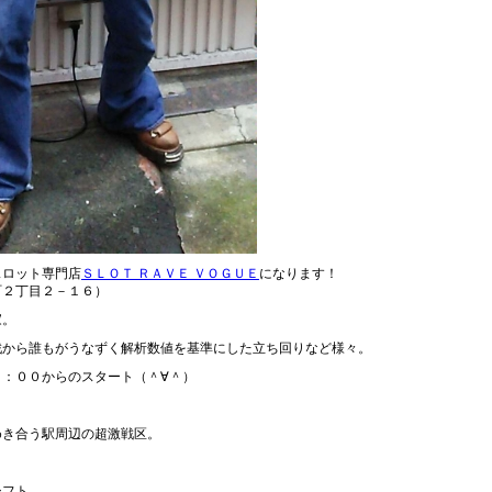
スロット専門店
ＳＬＯＴ ＲＡＶＥ ＶＯＧＵＥ
になります！
町２丁目２－１６）
家。
戦から誰もがうなずく解析数値を基準にした立ち回りなど様々。
：００からのスタート（＾∀＾）
めき合う駅周辺の超激戦区。
シフト。