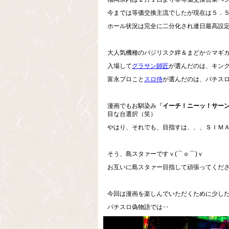
今までは等価交換主流でしたが現在は５．
ホール状況は完全に二分化され連日最高設
大人気機種のバジリスク絆＆まどか☆マギ
入場して
グラサン師匠
が選んだのは、キン
富永プロこと
スロ侍
が選んだのは、パチス
漫画でもお馴染み『
イーチ！ニーッ！サー
目な台選択（笑）
やはり、それでも、目指すは、、、ＳＩＭ
そう、島スタァーですｖ(⌒ｏ⌒)ｖ
お互いに島スタァー目指して頑張ってくださいv
今回は漫画を楽しんでいただくために少し
パチスロ偽物語では‥