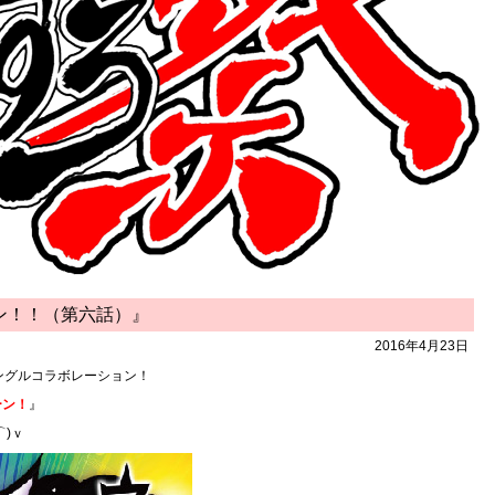
ン！！（第六話）』
2016年4月23日
ングルコラボレーション！
ーン！
』
)ｖ