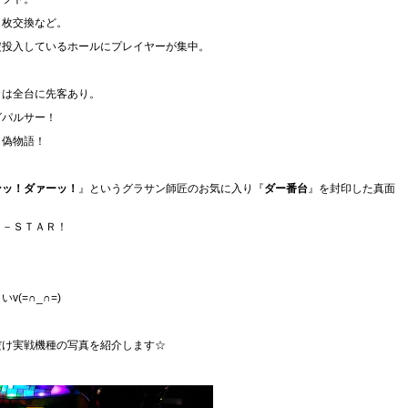
５枚交換など。
定投入しているホールにプレイヤーが集中。
カは全台に先客あり。
グパルサー！
ロ偽物語！
ンッ！ダァーッ！
』というグラサン師匠のお気に入り『
ダー番台
』を封印した真面
Ａ－ＳＴＡＲ！
(=∩_∩=)
だけ実戦機種の写真を紹介します☆