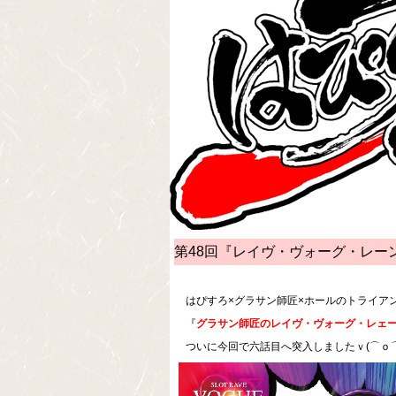
第48回『レイヴ・ヴォーグ・レー
はぴすろ×グラサン師匠×ホールのトライア
『
グラサン師匠のレイヴ・ヴォーグ・レェ
ついに今回で六話目へ突入しましたｖ(⌒ｏ⌒