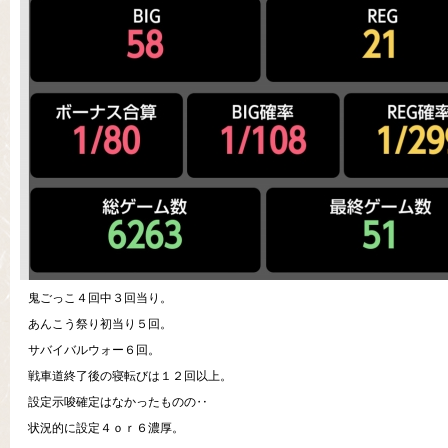
鬼ごっこ４回中３回当り。
あんこう祭り初当り５回。
サバイバルウォー６回。
戦車道終了後の寝転びは１２回以上。
設定示唆確定はなかったものの‥
状況的に設定４ｏｒ６濃厚。