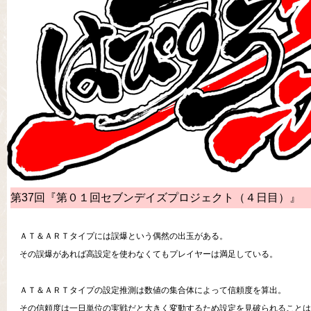
第37回『第０１回セブンデイズプロジェクト（４日目）』
ＡＴ＆ＡＲＴタイプには誤爆という偶然の出玉がある。
その誤爆があれば高設定を使わなくてもプレイヤーは満足している。
ＡＴ＆ＡＲＴタイプの設定推測は数値の集合体によって信頼度を算出。
その信頼度は一日単位の実戦だと大きく変動するため設定を見破られることは