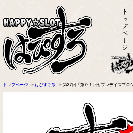
トップページ
はぴすろ祭
第37回『第０１回セブンデイズプロ