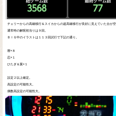
チェリーからの高確移行＆スイカからの超高確移行が良好に見えていた台が空
通常時の解呪初当りは９回。
ＢＩＧ中のイラストは１１３回試行で下記の通り。
暦×８
忍×１
ひたぎ＆翼×１
設定２以上確定。
高設定の可能性大。
偶数高設定の可能性大。