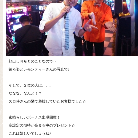
顔出しＮＧとのことなので‥
後ろ姿とレモンティーさんの写真で♪
そして、２位の人は、、、
ななな、なんと！？
スロ侍さんの隣で遊技していたお客様でした☆
素晴らしいボーナス出現回数！
高設定の期待が高まる中のプレゼント☆
これは嬉しいでしょうね♪