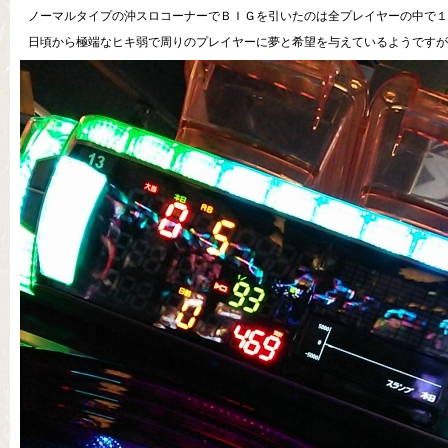
ノーマルタイプの沖スロコーナーでＢＩＧを引いたのは全プレイヤーの中で１番
日頃から極端なヒキ弱で周りのプレイヤーに夢と希望を与えているようですが