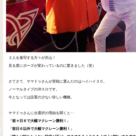
２人を激写する方々が沢山！
見る度にポーズが変わっているのに驚きました（笑）
さてさて、ヤマドゥさんが実戦に選んだのはハイハイ３０。
ノーマルタイプの沖スロです。
今となっては設置の少ない珍しい機種。
ヤマドゥさんに台選択の理由を聞くと‥
『
前々日６で大幅マクレーン勝利！
』
『
前日６以外で大幅マクレーン勝利！
』