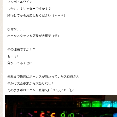
フルボトルワイン！
しかも、５リッターですか！？
帰宅してからお楽しみください（＾－＾）
なぜか、、、
ホールスタッフ＆店長が大爆笑（笑）
その理由ですか！？
もーう♪
分かってるくせに！
先程まで快調にボーナスが当たっていたスロ侍さん！
早がけ大会参加から大当りなし！
そのままボローニャ一直線＼(゜ロ＼)(／ロ゜)／