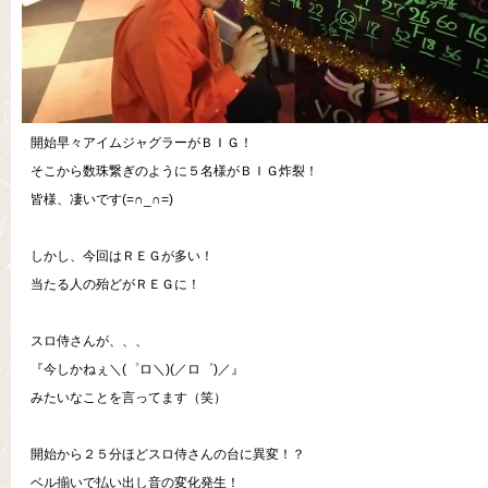
開始早々アイムジャグラーがＢＩＧ！
そこから数珠繋ぎのように５名様がＢＩＧ炸裂！
皆様、凄いです(=∩_∩=)
しかし、今回はＲＥＧが多い！
当たる人の殆どがＲＥＧに！
スロ侍さんが、、、
『今しかねぇ＼(゜ロ＼)(／ロ゜)／』
みたいなことを言ってます（笑）
開始から２５分ほどスロ侍さんの台に異変！？
ベル揃いで払い出し音の変化発生！