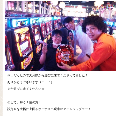
休日だったので大分県から遊びに来てくださってました！
ありがとうございます（＾－＾）
また遊びに来てください☆
そして、輝く１位の方！
設定６を大幅に上回るボーナス出現率のアイムジャグラー！