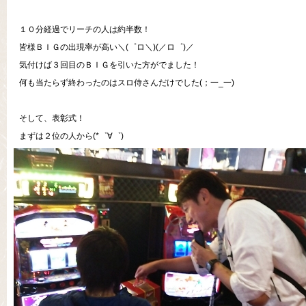
１０分経過でリーチの人は約半数！
皆様ＢＩＧの出現率が高い＼(゜ロ＼)(／ロ゜)／
気付けば３回目のＢＩＧを引いた方がでました！
何も当たらず終わったのはスロ侍さんだけでした(；一_一)
そして、表彰式！
まずは２位の人から(*゜∀゜)