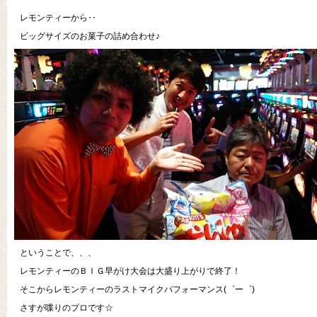
レモンティーから‥
ビッグサイズのお菓子の詰め合わせ♪
ということで、、、
レモンティーのＢＩＧ早がけ大会は大盛り上がりで終了！
そこからレモンティーのラストマイクパフォーマンス(゜ー゜)
さすが喋りのプロです☆