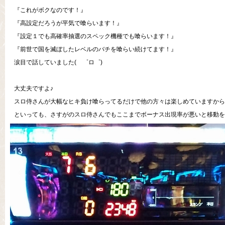
『これがボクなのです！』
『高設定だろうが平気で喰らいます！』
『設定１でも高確率抽選のスペック機種でも喰らいます！』
『前世で国を滅ぼしたレベルのバチを喰らい続けてます！』
涙目で話していました( ゜ロ゜)
大丈夫ですよ♪
スロ侍さんが大幅なヒキ負け喰らってるだけで他の方々は楽しめていますから
といっても、さすがのスロ侍さんでもここまでボーナス出現率が悪いと移動を