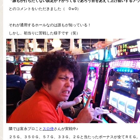
『
誰もが打ちたくない設定が下がってるであろう台をあえて上げ狙いするアウ
とのコメントをいただきました（ 0ｗ0）
それが通用するホールなのは誰もが知っている！
しかし、初当りに苦戦した様子です（笑）
隣では富永プロこと
スロ侍
さんが実戦中♪
２５Ｇ、３５０Ｇ、５７Ｇ、３３Ｇ、２Ｇと当たったボーナスが全てＲＥＧ。