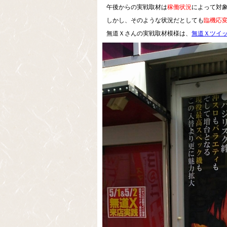
午後からの実戦取材は
稼働状況
によって対
しかし、そのような状況だとしても
臨機応
無道Ｘさんの実戦取材模様は、
無道Ｘツイ