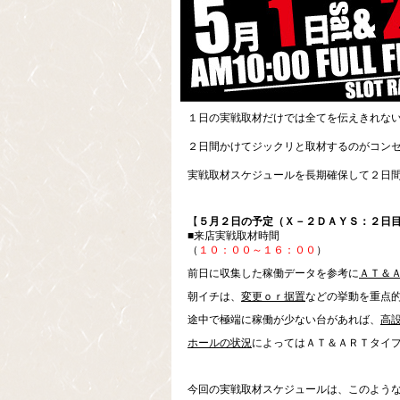
１日の実戦取材だけでは全てを伝えきれな
２日間かけてジックリと取材するのがコン
実戦取材スケジュールを長期確保して２日
【
５月２日の予定（Ｘ－２ＤＡＹＳ：２日
■来店実戦取材時間
（
１０：００～１６：００
）
前日に収集した稼働データを参考に
ＡＴ＆
朝イチは、
変更ｏｒ据置
などの挙動を重点
途中で極端に稼働が少ない台があれば、
高
ホールの状況
によってはＡＴ＆ＡＲＴタイ
今回の実戦取材スケジュールは、このようなに