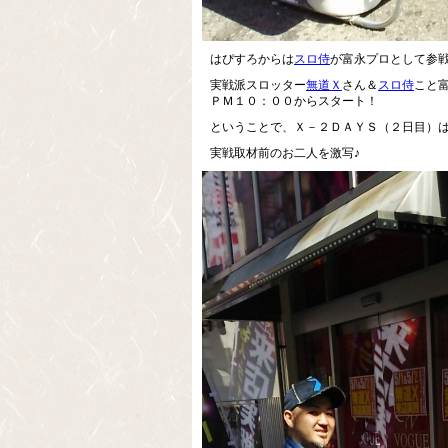
はぴすろからは
スロ侍
が富永プロとして参戦(
実戦派スロッター
無道Ｘ
さん＆
スロ侍
こと
ＰＭ１０：００からスタート！
ということで、Ｘ－２ＤＡＹＳ（２日目）
実戦取材前のお二人を激写♪