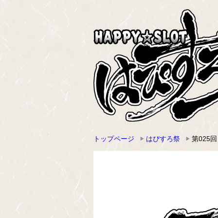
トップページ
はぴすろ祭
第025