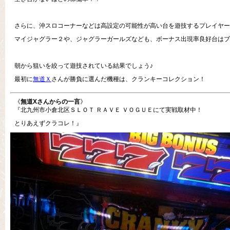
さらに、沖スロコーナーなどは高設定の可能性が高い台を遊技するプレイヤー
マイジャグラー２や、ジャグラーガールズなども、ボーナス出現率良好台はブン回
朝から狙いを絞って遊技されている結果でしょう♪
最初に
無道Ｘ
さんが勝負に選んだ機種は、クランキーコレクション！
《
無道Xさんからの一言
》
『北九州市小倉北区ＳＬＯＴ ＲＡＶＥ ＶＯＧＵＥにて実戦取材中！
とりあえずクラコレ！』