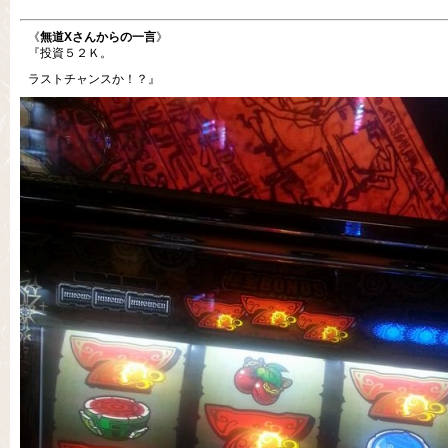
《
無道Xさんからの一言
》
『投資５２Ｋ。
ラストチャンスか！？』