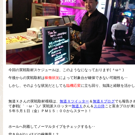
今回の実戦取材スケジュールは、このようなになっております( ＾ω＾ )
午後からの実戦取材は
稼働状況
によって対象台が確保できない可能性も‥
しかし、そのような状況だとしても
臨機応変
に立ち回り、知識と経験を活かし
無道Ｘさんの実戦取材模様は、
無道Ｘツイッター
＆
無道Ｘブログ
でも報告さ
て参戦( ｀・ω・´)ノ 実戦派スロッター
無道Ｘ
さん＆
スロ侍
こと富永プロが来
５年５月１日（金）ＰＭ１５：００からスタート！
ホールへ到着してノーマルタイプをチェックするも‥
空き台がないほどの稼働率！？