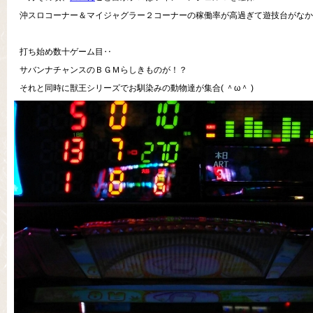
沖スロコーナー＆マイジャグラー２コーナーの稼働率が高過ぎて遊技台がなか
打ち始め数十ゲーム目‥
サバンナチャンスのＢＧＭらしきものが！？
それと同時に獣王シリーズでお馴染みの動物達が集合( ＾ω＾ )