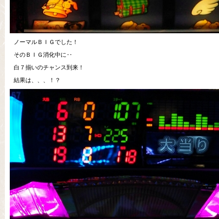
ノーマルＢＩＧでした！
そのＢＩＧ消化中に‥
白７揃いのチャンス到来！
結果は、、、！？