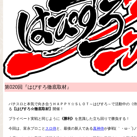
第020回『はぴすろ徹底取材』
パチスロと本気で向き合うＨＡＰＰＹ☆ＳＬＯＴ～はぴすろ～で活動中の《侍
る
【はぴすろ☆徹底取材】
開催！
プライベート実戦と同じように
《勝利》
を意識した立ち回りで勝負する！
今回は、富永プロこと
スロ侍
と、最後の新人である
真神侍
が参戦( ｀・ω・´)ノ