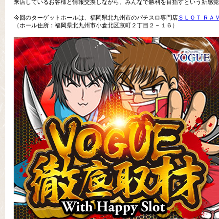
来店しているお客様と情報交換しながら、みんなで勝利を目指すという新感覚
今回のターゲットホールは、福岡県北九州市のパチスロ専門店
ＳＬＯＴ ＲＡ
（ホール住所：福岡県北九州市小倉北区京町２丁目２－１６）