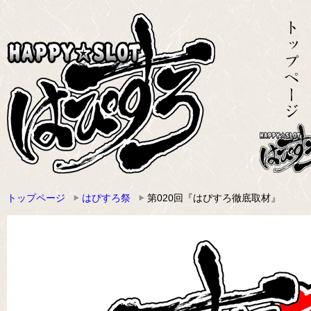
トップページ
はぴすろ祭
第020回『はぴすろ徹底取材』