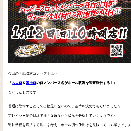
今回の実戦取材コンセプトは‥
『
スロ侍
＆
真神侍
の侍メンバー２名がホール状況を調査報告する！』
といったものです！
普通に取材するだけでは物足りないので、基準を決めてもらいました☆
プレイヤー側の目線で様々な角度から状況を分析していくようです♪
遊技機種を選択する理由を考え、ホール側の仕掛けを見抜いていく感じでしょ