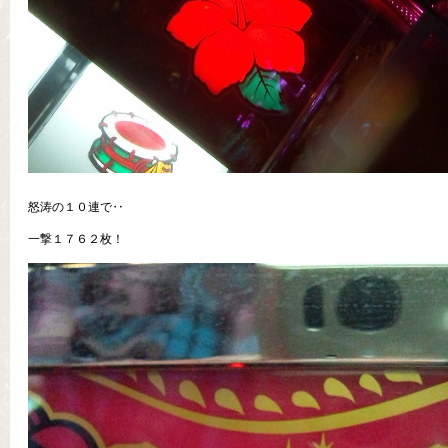
怒涛の１０連で‥
一撃１７６２枚！