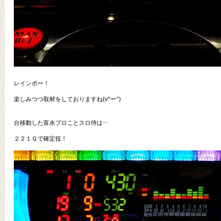
レインボー！
楽しみつつ取材をしておりますね(v^ー°)
台移動した富永プロことスロ侍は‥
２２１Ｇで確定役！