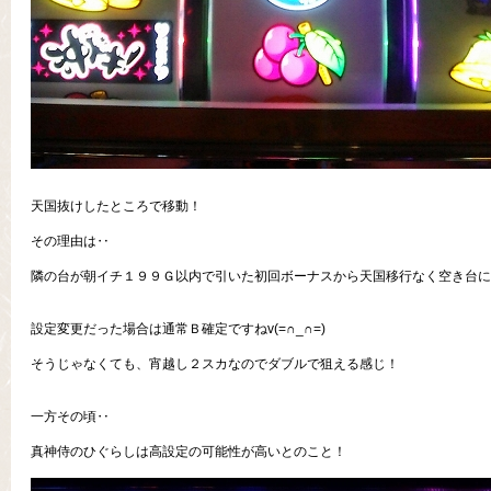
天国抜けしたところで移動！
その理由は‥
隣の台が朝イチ１９９Ｇ以内で引いた初回ボーナスから天国移行なく空き台に
設定変更だった場合は通常Ｂ確定ですねv(=∩_∩=)
そうじゃなくても、宵越し２スカなのでダブルで狙える感じ！
一方その頃‥
真神侍のひぐらしは高設定の可能性が高いとのこと！