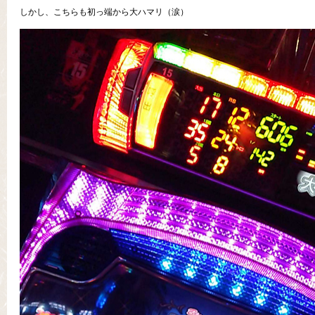
しかし、こちらも初っ端から大ハマリ（涙）