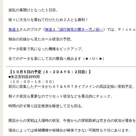
波乱の幕開けとなった１日目。
徐々に大当りを重ねて行けたため２人とも勝利！
無道Ｘ
さんのブログ《
無道Ｘ『諸行無常の響き～弐ノ刻～
》では、Ｐｉｃｋｕ
独自の目線から見たホール状況の予想。
データ収集で気になった機種をピックアップ。
全てのデータを基にして次の勝負へ挑みます（★＞U＜★）
【１０月５日の予定（Ｘ－２ＤＡＹＳ：２日目）】
■来店実戦取材時間
（１０：００～１６：００）
前日に収集したデータからＡＴ＆ＡＲＴタイプメインの高設定狙い実戦予定。
朝イチ状況も重要なのでリセット状況などを重点的にチェック。
時間の許す限り設定推測を駆使して立ち回る。
開店からの実戦は入場時の状況、午後からの実戦取材は空き台の状況が運命を
場合によっては候補機種や候補台が確保できない可能性も十分にあります。