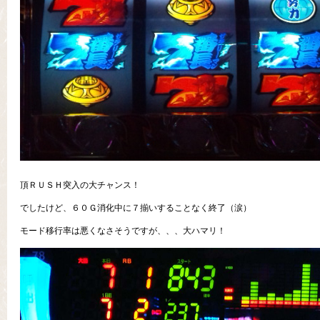
頂ＲＵＳＨ突入の大チャンス！
でしたけど、６０Ｇ消化中に７揃いすることなく終了（涙）
モード移行率は悪くなさそうですが、、、大ハマリ！