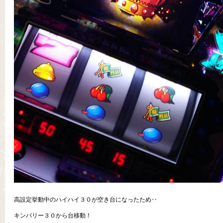
高設定挙動中のハイハイ３０が空き台になったため‥
キンバリー３０から台移動！