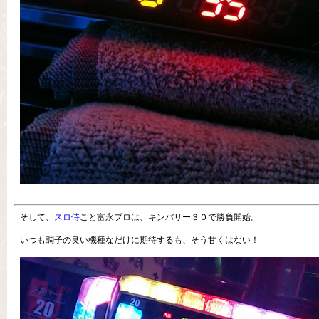
そして、
スロ侍
こと富永プロは、キンバリー３０で勝負開始。
いつも調子の良い機種なだけに期待するも、そう甘くはない！