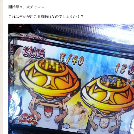
開始早々、大チャンス！
これは何かが起こる前触れなのでしょうか！？